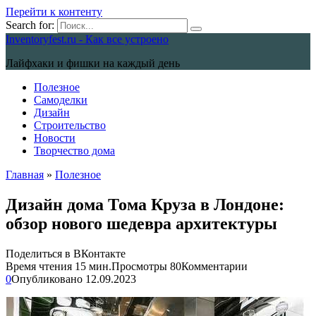
Перейти к контенту
Search for:
Inventoryfest.ru - Как все устроено
Лайфхаки и фишки на каждый день
Полезное
Самоделки
Дизайн
Строительство
Новости
Творчество дома
Главная
»
Полезное
Дизайн дома Тома Круза в Лондоне:
обзор нового шедевра архитектуры
Поделиться в ВКонтакте
Время чтения
15 мин.
Просмотры
80
Комментарии
0
Опубликовано
12.09.2023