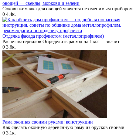
овощей — свеклы, моркови и зелени
Соковыжималка для овощей является незаменимым прибором
0
4.4к.
Отделка фасада профлистом (металлоприфилем)
Расчет материалов Определить расход на 1 м2 — значит
0
3.6к.
Рама оконная своими руками: конструкции
Как сделать оконную деревянную раму из брусков своими
0
3.1к.