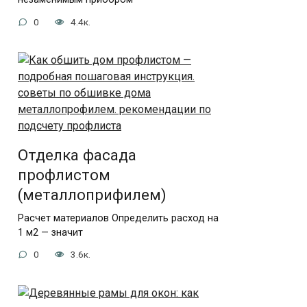
0
4.4к.
Отделка фасада
профлистом
(металлоприфилем)
Расчет материалов Определить расход на
1 м2 — значит
0
3.6к.