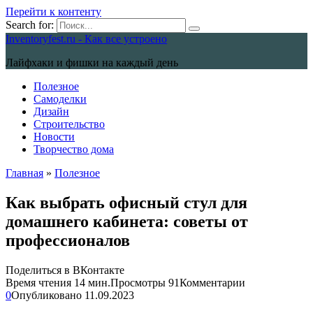
Перейти к контенту
Search for:
Inventoryfest.ru - Как все устроено
Лайфхаки и фишки на каждый день
Полезное
Самоделки
Дизайн
Строительство
Новости
Творчество дома
Главная
»
Полезное
Как выбрать офисный стул для
домашнего кабинета: советы от
профессионалов
Поделиться в ВКонтакте
Время чтения
14 мин.
Просмотры
91
Комментарии
0
Опубликовано
11.09.2023