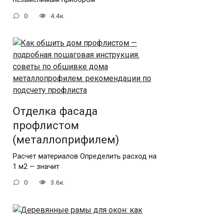
0
4.4к.
Отделка фасада
профлистом
(металлоприфилем)
Расчет материалов Определить расход на
1 м2 — значит
0
3.6к.