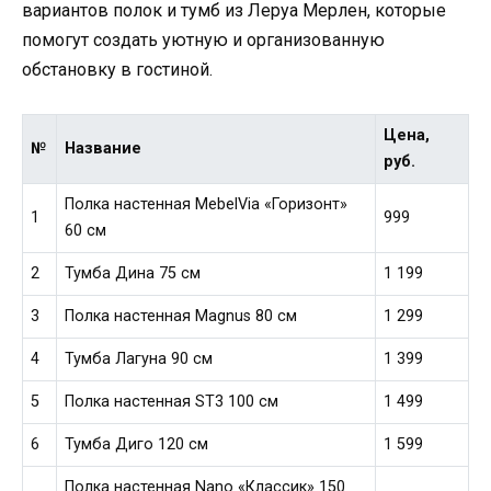
вариантов полок и тумб из Леруа Мерлен, которые
помогут создать уютную и организованную
обстановку в гостиной.
Цена,
№
Название
руб.
Полка настенная MebelVia «Горизонт»
1
999
60 см
2
Тумба Дина 75 см
1 199
3
Полка настенная Magnus 80 см
1 299
4
Тумба Лагуна 90 см
1 399
5
Полка настенная ST3 100 см
1 499
6
Тумба Диго 120 см
1 599
Полка настенная Nano «Классик» 150