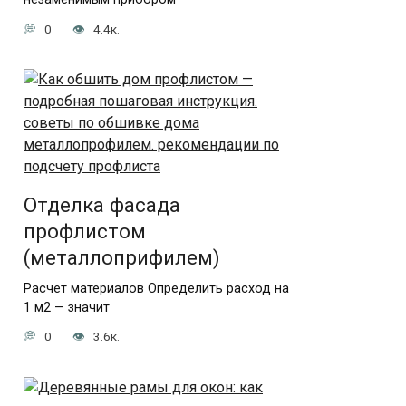
0
4.4к.
Отделка фасада
профлистом
(металлоприфилем)
Расчет материалов Определить расход на
1 м2 — значит
0
3.6к.