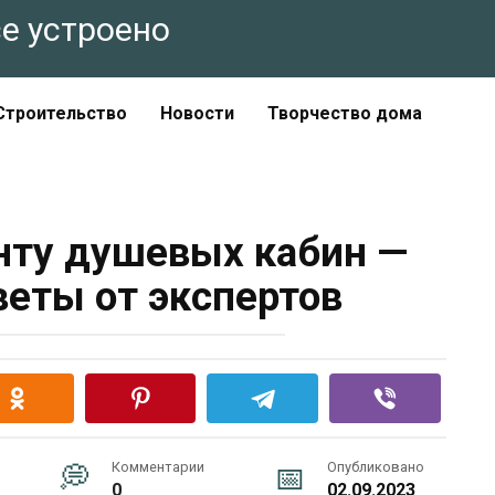
все устроено
Строительство
Новости
Творчество дома
нту душевых кабин —
веты от экспертов
Комментарии
Опубликовано
0
02.09.2023