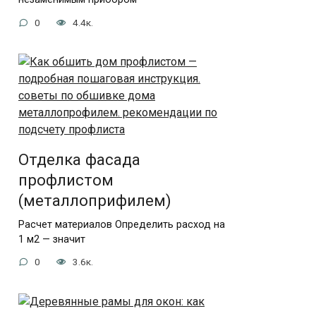
0
4.4к.
Отделка фасада
профлистом
(металлоприфилем)
Расчет материалов Определить расход на
1 м2 — значит
0
3.6к.