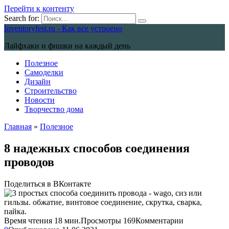
Перейти к контенту
Search for:
Inventoryfest.ru - Как все устроено
Лайфхаки и фишки на каждый день
Полезное
Самоделки
Дизайн
Строительство
Новости
Творчество дома
Главная
»
Полезное
8 надежных способов соединения
проводов
Поделиться в ВКонтакте
Время чтения
18 мин.
Просмотры
169
Комментарии