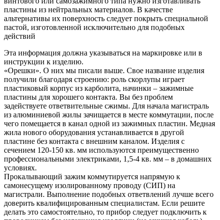
винтового или самозажимного типа нужно изготавливать
пластины из нейтральных материалов. В качестве
альтернативы их поверхность следует покрыть специальной
пастой, изготовленной исключительно для подобных
действий
Эта информация должна указываться на маркировке или в
инструкции к изделию.
«Орешки». О них мы писали выше. Свое название изделия
получили благодаря строению: роль скорлупы играет
пластиковый корпус из карболита, начинки – зажимные
пластины для хорошего контакта. Вы без проблем
задействуете ответвительные сжимы. Для начала магистраль
из алюминиевой жилы зачищается в месте коммутации, после
чего помещается в канал одной из зажимных пластин. Медная
жила нового оборудования устанавливается в другой
пластине без контакта с внешним каналом. Изделия с
сечением 120-150 кв. мм используются преимущественно
профессиональными электриками, 1,5-4 кв. мм – в домашних
условиях.
Прокалывающий зажим коммутируется напрямую к
самонесущему изолированному проводу (СИП) на
магистрали. Выполнение подобных ответвлений лучше всего
доверить квалифицированным специалистам. Если решите
делать это самостоятельно, то прибор следует подключить к