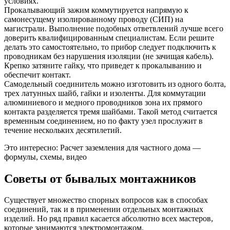
условиях.
Прокалывающий зажим коммутируется напрямую к
самонесущему изолированному проводу (СИП) на
магистрали. Выполнение подобных ответвлений лучше всего
доверить квалифицированным специалистам. Если решите
делать это самостоятельно, то прибор следует подключить к
проводникам без нарушения изоляции (не зачищая кабель).
Крепко затяните гайку, что приведет к прокалыванию и
обеспечит контакт.
Самодельный соединитель можно изготовить из одного болта,
трех латунных шайб, гайки и изоленты. Для коммутации
алюминиевого и медного проводников зона их прямого
контакта разделяется тремя шайбами. Такой метод считается
временным соединением, но по факту узел прослужит в
течение нескольких десятилетий.
Это интересно: Расчет заземления для частного дома —
формулы, схемы, видео
Советы от бывалых монтажников
Существует множество спорных вопросов как в способах
соединений, так и в применении отдельных монтажных
изделий. Но ряд правил касается абсолютно всех мастеров,
которые занимаются электромонтажом.