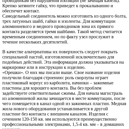
проводникам без нарушения изоляции (не зачищая кабель).
Крепко затяните гайку, что приведет к прокалыванию и
обеспечит контакт.
Самодельный соединитель можно изготовить из одного болта,
трех латунных шайб, гайки и изоленты. Для коммутации
алюминиевого и медного проводников зона их прямого
контакта разделяется тремя шайбами. Такой метод считается
временным соединением, но по факту узел прослужит в
течение нескольких десятилетий.
В качестве альтернативы их поверхность следует покрыть
специальной пастой, изготовленной исключительно для
подобных действий. Эта информация должна указываться на
маркировке или в инструкции к изделию.
«Орешки». О них мы писали выше. Свое название изделия
получили благодаря строению: роль скорлупы играет
пластиковый корпус из карболита, начинки – зажимные
пластины для хорошего контакта. Вы без проблем
задействуете ответвительные сжимы. Для начала магистраль
из алюминиевой жилы зачищается в месте коммутации, после
чего помещается в канал одной из зажимных пластин. Медная
жила нового оборудования устанавливается в другой
пластине без контакта с внешним каналом. Изделия с
сечением 120-150 кв. мм используются преимущественно
профессиональными электриками, 1,5-4 кв. мм – в домашних