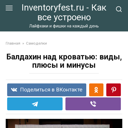
Перейти
Inventoryfest.ru - Как
к
все устроено
контенту
Лайфхаки и фишки на каждый день
Главная
»
Самоделки
Балдахин над кроватью: виды,
плюсы и минусы
Поделиться в ВКонтакте