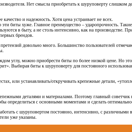
оизводителя. Нет смысла приобретать к шуруповерту слишком де
 качество и надежность. Хотя цена устраивает не всех.
то эти биты хуже. Главное преимущество – ударопрочность. Таки
льзуются в быту, а не столь интенсивно, как на производстве. 
 первых брендов.
ах, претензий довольно много. Большинство пользователей отме
ы.
дом углу, можно приобрести биты по более низкой цене. Но это
рит». Выбирая биты к шуруповерту для постоянного использовани
стах, или устанавливать/откручивать крепежные детали, «утопл
епежными деталями и материалами. Поэтому главный советчик в
чтобы определиться с основными моментами и сделать оптимально
аботать с шуруповертом постоянно, интенсивно, с различными в
тели уже указаны.