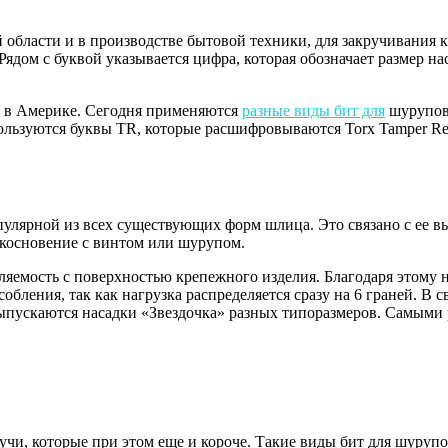
 области и в производстве бытовой техники, для закручивания
 Рядом с буквой указывается цифра, которая обозначает размер н
n, в Америке. Сегодня применяются
разные виды бит для
шурупове
ользуются буквы TR, которые расшифровываются Torx Tamper Re
пулярной из всех существующих форм шлица. Это связано с ее в
косновение с винтом или шурупом.
ляемость с поверхностью крепежного изделия. Благодаря этому 
бления, так как нагрузка распределяется сразу на 6 граней. В с
ыпускаются насадки «Звездочка» разных типоразмеров. Самыми 
е лучи, которые при этом еще и короче. Такие виды бит для шуру