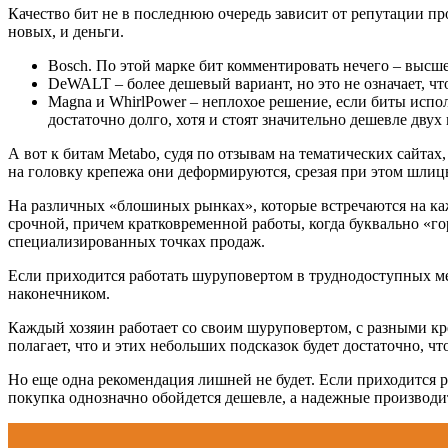
Качество бит не в последнюю очередь зависит от репутации пр
новых, и деньги.
Bosch. По этой марке бит комментировать нечего – высшее
DeWALT – более дешевый вариант, но это не означает, ч
Magna и WhirlPower – неплохое решение, если биты испо
достаточно долго, хотя и стоят значительно дешевле двух
А вот к битам Metabo, судя по отзывам на тематических сайт
на головку крепежа они деформируются, срезая при этом шлиц
На различных «блошиных рынках», которые встречаются на каж
срочной, причем кратковременной работы, когда буквально «го
специализированных точках продаж.
Если приходится работать шуруповертом в труднодоступных ме
наконечником.
Каждый хозяин работает со своим шуруповертом, с разными кр
полагает, что и этих небольших подсказок будет достаточно, 
Но еще одна рекомендация лишней не будет. Если приходится р
покупка однозначно обойдется дешевле, а надежные производи