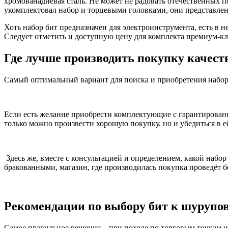
хромованадиевая сталь. Не может не радовать отечественных п
укомплектовал набор и торцевыми головками, они представлен
Хоть набор бит предназначен для электроинструмента, есть в 
Следует отметить и доступную цену для комплекта премиум-кл
Где лучше производить покупку качест
Самый оптимальный вариант для поиска и приобретения набор
Если есть желание приобрести комплектующие с гарантирован
только можно произвести хорошую покупку, но и убедиться в 
Здесь же, вместе с консультацией и определением, какой набор
бракованными, магазин, где производилась покупка проведёт б
Рекомендации по выбору бит к шурупо
Самое правильное решение – при походе по торговым точкам им