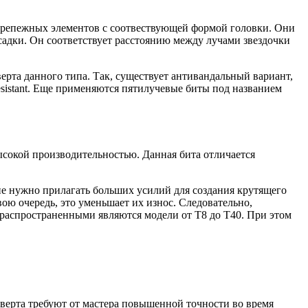
 крепежных элементов с соотвествующей формой головки. Они
асадки. Он соответствует расстоянию между лучами звездочки
рта данного типа. Так, существует антивандальный вариант,
sistant. Еще применяются пятилучевые биты под названием
ысокой производительностью. Данная бита отличается
не нужно прилагать больших усилий для создания крутящего
вою очередь, это уменьшает их износ. Следовательно,
распространенными являются модели от Т8 до Т40. При этом
поверта требуют от мастера повышенной точности во время