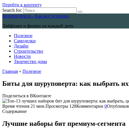
Перейти к контенту
Search for:
Inventoryfest.ru - Как все устроено
Лайфхаки и фишки на каждый день
Полезное
Самоделки
Дизайн
Строительство
Новости
Творчество дома
Главная
»
Полезное
Биты для шуруповерта: как выбрать и
Поделиться в ВКонтакте
Время чтения
21 мин.
Просмотры
128
Комментарии
0
Опубликов
Содержание
Лучшие наборы бит премиум-сегмента