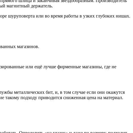
с прямого шлица и заканчивая звездообразным. Производитель
ный магнитный держатель.
торе шуруповерта или во время работы в узких глубоких нишах.
ованных магазинов.
зированные или ещё лучше фирменные магазины, где не
лужбы металлических бит, и, в том случае если они окажутся
ие такому подходу приводится сниженная цена на материал.
аботать. Определить «на глазок» и даже по размеру, подходит