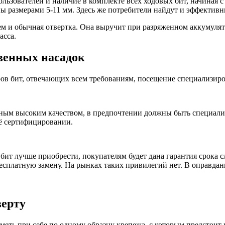
ользователей и наличие в комплекте всех ходовых бит, начиная 
ы размерами 5-11 мм. Здесь же потребители найдут и эффектив
нем и обычная отвертка. Она выручит при разряженном аккумуля
асса.
венных насадок
ов бит, отвечающих всем требованиям, посещение специализир
ным высоким качеством, в предпочтении должны быть специали
её сертифицировании.
 бит лучше приобрести, покупателям будет дана гарантия срока с
есплатную замену. На рынках таких привилегий нет. В оправдан
верту
еть при себе по одному образцу крепежа, с которым предстоит р