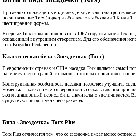
Применяются насадки в виде звездочки, в машиностроительной
носят название Torx (торкс) и обозначаются буквами TX или T.
шестигранной формы.
Впервые Torx стала использовать в 1967 году компания Textro
оснащенный внутренним отверстием. Для его обозначения исп
Torx Brigadier Pentahedron.
Классическая бита «Звездочка» (Torx)
В европейских странах и США насадка Тоrх является самой по
наличием шести граней, с помощью которых происходит сопри
Конструктивная особенность насадки позволяет улучшить сцеп
момента. Также снижается вероятность соскальзывания приспосо
эксплуатационный период биты значительно увеличивается. В
существуют биты и меньшего размера.
Бита «Звездочка» Torx Plus
Torx Plus отличается тем, что ее звездочка имеет менее остры