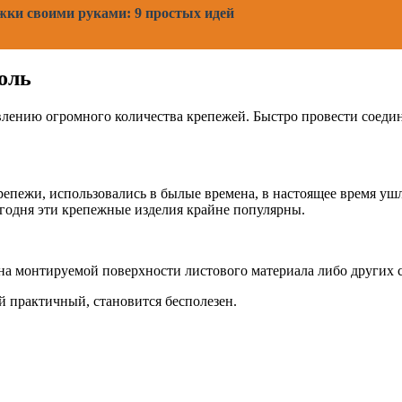
жки своими руками: 9 простых идей
оль
лению огромного количества крепежей. Быстро провести соеди
репежи, использовались в былые времена, в настоящее время уш
годня эти крепежные изделия крайне популярны.
 на монтируемой поверхности листового материала либо других
 практичный, становится бесполезен.