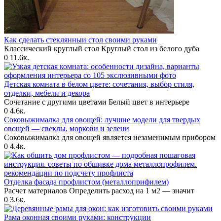
Как сделать стеклянныи стол своими руками
Классический круглый стол Круглый стол из белого дуба
0
11.6к.
Детская комната в белом цвете: сочетания, выбор стиля,
отделки, мебели и декора
Сочетание с другими цветами Белый цвет в интерьере
0
4.6к.
Соковыжималка для овощей: лучшие модели для твердых
овощей — свеклы, моркови и зелени
Соковыжималка для овощей является незаменимым прибором
0
4.4к.
Отделка фасада профлистом (металлоприфилем)
Расчет материалов Определить расход на 1 м2 — значит
0
3.6к.
Рама оконная своими руками: конструкции