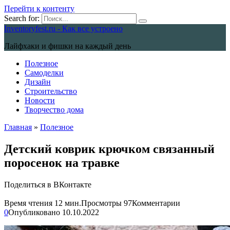
Перейти к контенту
Search for:
Inventoryfest.ru - Как все устроено
Лайфхаки и фишки на каждый день
Полезное
Самоделки
Дизайн
Строительство
Новости
Творчество дома
Главная
»
Полезное
Детский коврик крючком связанный
поросенок на травке
Поделиться в ВКонтакте
Время чтения
12 мин.
Просмотры
97
Комментарии
0
Опубликовано
10.10.2022