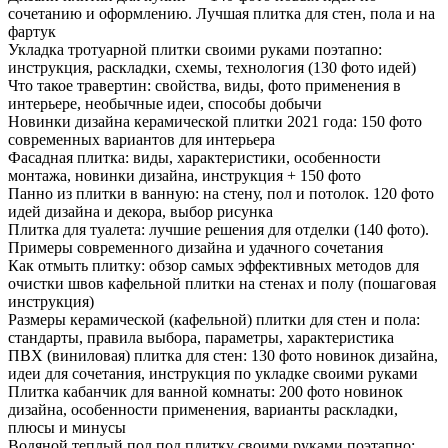
сочетанию и оформлению. Лучшая плитка для стен, пола и на
фартук
Укладка тротуарной плитки своими руками поэтапно:
инструкция, раскладки, схемы, технология (130 фото идей)
Что такое травертин: свойства, виды, фото применения в
интерьере, необычные идеи, способы добычи
Новинки дизайна керамической плитки 2021 года: 150 фото
современных вариантов для интерьера
Фасадная плитка: виды, характеристики, особенности
монтажа, новинки дизайна, инструкция + 150 фото
Панно из плитки в ванную: на стену, пол и потолок. 120 фото
идей дизайна и декора, выбор рисунка
Плитка для туалета: лучшие решения для отделки (140 фото).
Примеры современного дизайна и удачного сочетания
Как отмыть плитку: обзор самых эффективных методов для
очистки швов кафельной плитки на стенах и полу (пошаговая
инструкция)
Размеры керамической (кафельной) плитки для стен и пола:
стандарты, правила выбора, параметры, характеристика
ПВХ (виниловая) плитка для стен: 130 фото новинок дизайна,
идеи для сочетания, инструкция по укладке своими руками
Плитка кабанчик для ванной комнаты: 200 фото новинок
дизайна, особенности применения, варианты раскладки,
плюсы и минусы
Водяной теплый пол под плитку своими руками поэтапно: