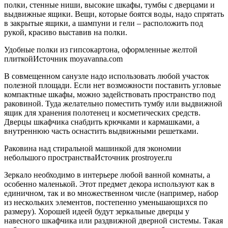
полки, стенные ниши, высокие шкафы, тумбы с дверцами и
выдвижные ящики. Вещи, которые боятся воды, надо спрятать
в закрытые ящики, а шампуни и гели – расположить под
рукой, красиво выставив на полки.
Удобные полки из гипсокартона, оформленные желтой
плиткойИсточник moyavanna.com
В совмещенном санузле надо использовать любой участок
полезной площади. Если нет возможности поставить угловые
компактные шкафы, можно задействовать пространство под
раковиной. Туда желательно поместить тумбу или выдвижной
ящик для хранения полотенец и косметических средств.
Дверцы шкафчика снабдить крючками и кармашками, а
внутреннюю часть оснастить выдвижными решетками.
Раковина над стиральной машинкой для экономии
небольшого пространстваИсточник prostroyer.ru
Зеркало необходимо в интерьере любой ванной комнаты, а
особенно маленькой. Этот предмет декора используют как в
единичном, так и во множественном числе (например, набор
из нескольких элементов, постепенно уменьшающихся по
размеру). Хорошей идеей будут зеркальные дверцы у
навесного шкафчика или раздвижной дверной системы. Такая