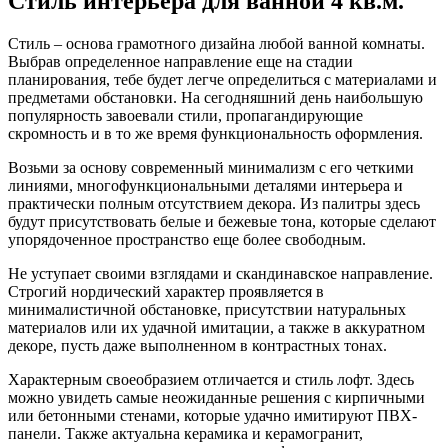
Стиль интерьера для ванной 4 кв.м.
Стиль – основа грамотного дизайна любой ванной комнаты.
Выбрав определенное направление еще на стадии
планирования, тебе будет легче определиться с материалами и
предметами обстановки. На сегодняшний день наибольшую
популярность завоевали стили, пропагандирующие
скромность и в то же время функциональность оформления.
Возьми за основу современный минимализм с его четкими
линиями, многофункциональными деталями интерьера и
практически полным отсутствием декора. Из палитры здесь
будут присутствовать белые и бежевые тона, которые сделают
упорядоченное пространство еще более свободным.
Не уступает своими взглядами и скандинавское направление.
Строгий нордический характер проявляется в
минималистичной обстановке, присутствии натуральных
материалов или их удачной имитации, а также в аккуратном
декоре, пусть даже выполненном в контрастных тонах.
Характерным своеобразием отличается и стиль лофт. Здесь
можно увидеть самые неожиданные решения с кирпичными
или бетонными стенами, которые удачно имитируют ПВХ-
панели. Также актуальна керамика и керамогранит,