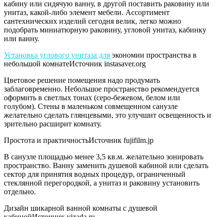
кабину или сидячую ванну, в другой поставить раковину или
унитаз, какой-либо элемент мебели. Ассортимент
сантехнических изделий сегодня велик, легко можно
подобрать миниатюрную раковину, угловой унитаз, кабинку
или ванну.
Установка углового унитаза для
экономии пространства в
небольшой комнатеИсточник instasaver.org
Цветовое решение помещения надо продумать
заблаговременно. Небольшое пространство рекомендуется
оформить в светлых тонах (серо-бежевом, белом или
голубом). Стены в маленьком совмещенном санузле
желательно сделать глянцевыми, это улучшит освещенность и
зрительно расширит комнату.
Простота и практичностьИсточник fujifilm.jp
В санузле площадью менее 3,5 кв.м. желательно зонировать
пространство. Ванну заменить душевой кабиной или сделать
сектор для принятия водных процедур, ограниченный
стеклянной перегородкой, а унитаз и раковину установить
отдельно.
Дизайн шикарной ванной комнаты с душевой
кабинойИсточник vizada.ru