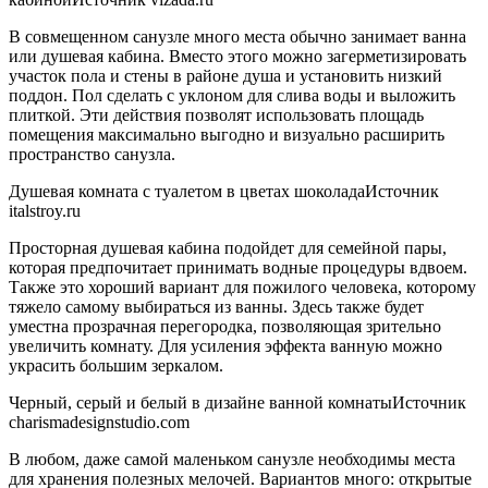
В совмещенном санузле много места обычно занимает ванна
или душевая кабина. Вместо этого можно загерметизировать
участок пола и стены в районе душа и установить низкий
поддон. Пол сделать с уклоном для слива воды и выложить
плиткой. Эти действия позволят использовать площадь
помещения максимально выгодно и визуально расширить
пространство санузла.
Душевая комната с туалетом в цветах шоколадаИсточник
italstroy.ru
Просторная душевая кабина подойдет для семейной пары,
которая предпочитает принимать водные процедуры вдвоем.
Также это хороший вариант для пожилого человека, которому
тяжело самому выбираться из ванны. Здесь также будет
уместна прозрачная перегородка, позволяющая зрительно
увеличить комнату. Для усиления эффекта ванную можно
украсить большим зеркалом.
Черный, серый и белый в дизайне ванной комнатыИсточник
charismadesignstudio.com
В любом, даже самой маленьком санузле необходимы места
для хранения полезных мелочей. Вариантов много: открытые