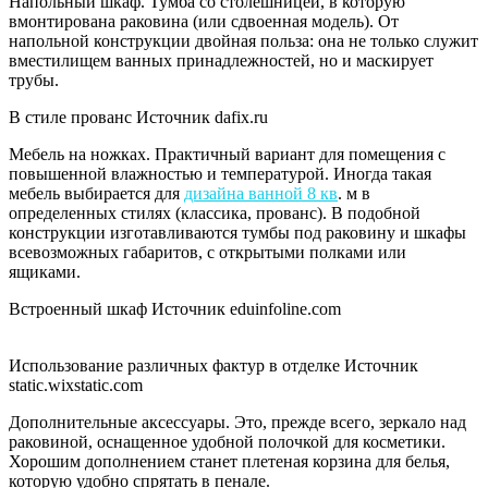
Напольный шкаф. Тумба со столешницей, в которую
вмонтирована раковина (или сдвоенная модель). От
напольной конструкции двойная польза: она не только служит
вместилищем ванных принадлежностей, но и маскирует
трубы.
В стиле прованс Источник dafix.ru
Мебель на ножках. Практичный вариант для помещения с
повышенной влажностью и температурой. Иногда такая
мебель выбирается для
дизайна ванной 8 кв
. м в
определенных стилях (классика, прованс). В подобной
конструкции изготавливаются тумбы под раковину и шкафы
всевозможных габаритов, с открытыми полками или
ящиками.
Встроенный шкаф Источник eduinfoline.com
Использование различных фактур в отделке Источник
static.wixstatic.com
Дополнительные аксессуары. Это, прежде всего, зеркало над
раковиной, оснащенное удобной полочкой для косметики.
Хорошим дополнением станет плетеная корзина для белья,
которую удобно спрятать в пенале.