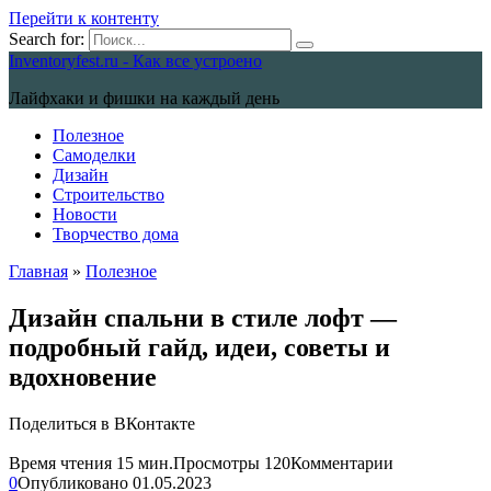
Перейти к контенту
Search for:
Inventoryfest.ru - Как все устроено
Лайфхаки и фишки на каждый день
Полезное
Самоделки
Дизайн
Строительство
Новости
Творчество дома
Главная
»
Полезное
Дизайн спальни в стиле лофт —
подробный гайд, идеи, советы и
вдохновение
Поделиться в ВКонтакте
Время чтения
15 мин.
Просмотры
120
Комментарии
0
Опубликовано
01.05.2023