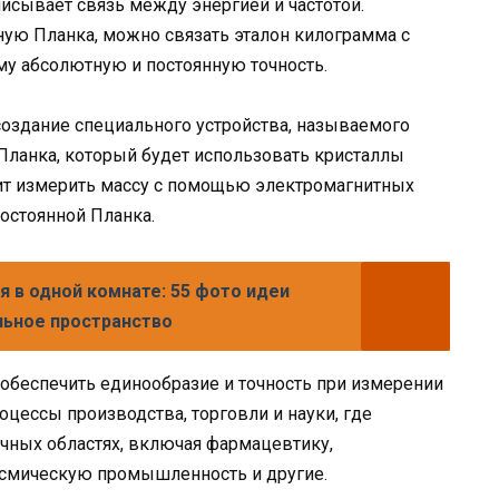
писывает связь между энергией и частотой.
ую Планка, можно связать эталон килограмма с
му абсолютную и постоянную точность.
создание специального устройства, называемого
ланка, который будет использовать кристаллы
лит измерить массу с помощью электромагнитных
постоянной Планка.
я в одной комнате: 55 фото идеи
льное пространство
 обеспечить единообразие и точность при измерении
цессы производства, торговли и науки, где
ичных областях, включая фармацевтику,
осмическую промышленность и другие.