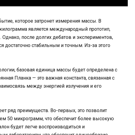
ытие, которое затронет измерения массы. В
килограмма является международный прототип,
 Однако, после долгих дебатов и экспериментов,
тся достаточно стабильным и точным. Из-за этого
логии, базовая единица массы будет определена с
нная Планка — это важная константа, связанная с
заимосвязь между энергией излучения и его
ет ряд преимуществ. Во-первых, это позволит
чем 50 микрограмм, что обеспечит более высокую
алон будет легче воспроизводиться и
ым лабораториям, что обеспечит единообразие