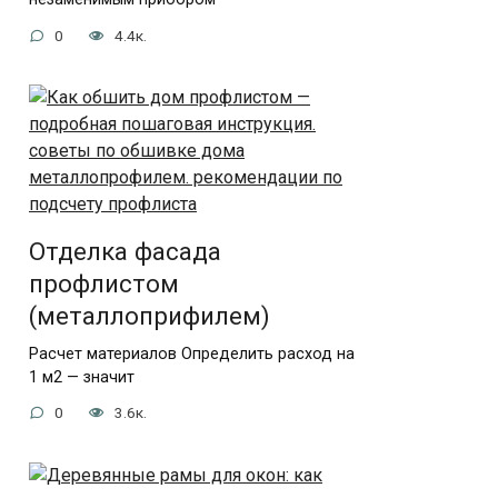
0
4.4к.
Отделка фасада
профлистом
(металлоприфилем)
Расчет материалов Определить расход на
1 м2 — значит
0
3.6к.