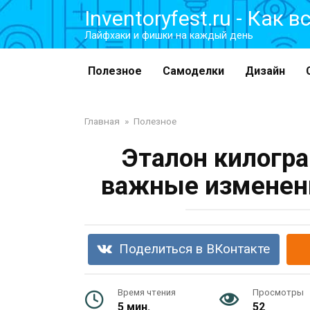
Перейти
Inventoryfest.ru - Как 
к
Лайфхаки и фишки на каждый день
контенту
Полезное
Самоделки
Дизайн
Главная
»
Полезное
Эталон килогр
важные изменени
Поделиться в ВКонтакте
Время чтения
Просмотры
5 мин.
52