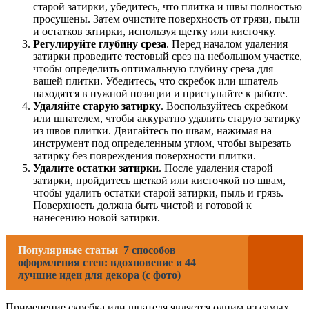
старой затирки, убедитесь, что плитка и швы полностью
просушены. Затем очистите поверхность от грязи, пыли
и остатков затирки, используя щетку или кисточку.
Регулируйте глубину среза
. Перед началом удаления
затирки проведите тестовый срез на небольшом участке,
чтобы определить оптимальную глубину среза для
вашей плитки. Убедитесь, что скребок или шпатель
находятся в нужной позиции и приступайте к работе.
Удаляйте старую затирку
. Воспользуйтесь скребком
или шпателем, чтобы аккуратно удалить старую затирку
из швов плитки. Двигайтесь по швам, нажимая на
инструмент под определенным углом, чтобы вырезать
затирку без повреждения поверхности плитки.
Удалите остатки затирки
. После удаления старой
затирки, пройдитесь щеткой или кисточкой по швам,
чтобы удалить остатки старой затирки, пыль и грязь.
Поверхность должна быть чистой и готовой к
нанесению новой затирки.
Популярные статьи
7 способов
оформления стен: вдохновение и 44
лучшие идеи для декора (с фото)
Применение скребка или шпателя является одним из самых