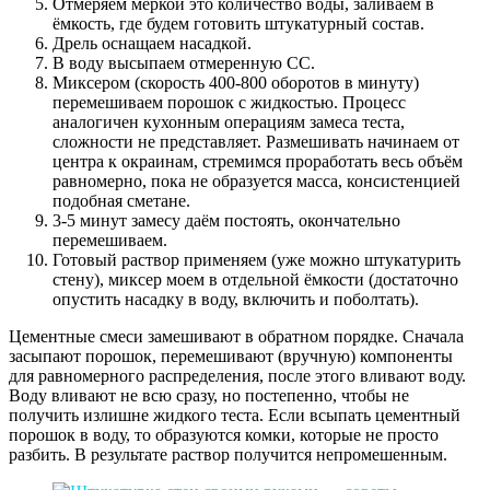
Отмеряем меркой это количество воды, заливаем в
ёмкость, где будем готовить штукатурный состав.
Дрель оснащаем насадкой.
В воду высыпаем отмеренную СС.
Миксером (скорость 400-800 оборотов в минуту)
перемешиваем порошок с жидкостью. Процесс
аналогичен кухонным операциям замеса теста,
сложности не представляет. Размешивать начинаем от
центра к окраинам, стремимся проработать весь объём
равномерно, пока не образуется масса, консистенцией
подобная сметане.
3-5 минут замесу даём постоять, окончательно
перемешиваем.
Готовый раствор применяем (уже можно штукатурить
стену), миксер моем в отдельной ёмкости (достаточно
опустить насадку в воду, включить и поболтать).
Цементные смеси замешивают в обратном порядке. Сначала
засыпают порошок, перемешивают (вручную) компоненты
для равномерного распределения, после этого вливают воду.
Воду вливают не всю сразу, но постепенно, чтобы не
получить излишне жидкого теста. Если всыпать цементный
порошок в воду, то образуются комки, которые не просто
разбить. В результате раствор получится непромешенным.