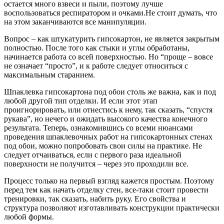
остается много взвеси и пыли, поэтому лучше
воспользоваться респиратором и очками.Не стоит думать, что
на этом заканчиваются все манипуляции.
Вопрос – как штукатурить гипсокартон, не является закрытым
полностью. После того как стыки и углы обработаны,
начинается работа со всей поверхностью. Но “проще – вовсе
не означает “просто”, и к работе следует относиться с
максимальным старанием.
Шпаклевка гипсокартона под обои столь же важна, как и под
любой другой тип отделки. И если этот этап
проигнорировать, или отнестись к нему, так сказать, “спустя
рукава”, но нечего и ожидать высокого качества конечного
результата. Теперь, ознакомившись со всеми нюансами
проведения шпаклевочных работ на гипсокартонных стенах
под обои, можно попробовать свои силы на практике. Не
следует отчаиваться, если с первого раза идеальной
поверхности не получится – через это проходили все.
Процесс только на первый взгляд кажется простым. Поэтому
перед тем как начать отделку стен, все-таки стоит провести
тренировки, так сказать, набить руку. Его свойства и
структура позволяют изготавливать конструкции практически
любой формы.