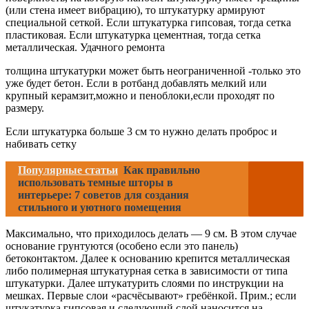
(или стена имеет вибрацию), то штукатурку армируют
специальной сеткой. Если штукатурка гипсовая, тогда сетка
пластиковая. Если штукатурка цементная, тогда сетка
металлическая. Удачного ремонта
толщина штукатурки может быть неограниченной -только это
уже будет бетон. Если в ротбанд добавлять мелкий или
крупный керамзит,можно и пеноблоки,если проходят по
размеру.
Если штукатурка больше 3 см то нужно делать проброс и
набивать сетку
Популярные статьи
Как правильно
использовать темные шторы в
интерьере: 7 советов для создания
стильного и уютного помещения
Максимально, что приходилось делать — 9 см. В этом случае
основание грунтуются (особено если это панель)
бетоконтактом. Далее к основанию крепится металлическая
либо полимерная штукатурная сетка в зависимости от типа
штукатурки. Далее штукатурить слоями по инструкции на
мешках. Первые слои «расчёсывают» гребёнкой. Прим.; если
штукатурка гипсовая и следующий слой наносится на