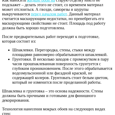
Как наносить
жидкие обои на
старую отделку никто не
подскажет – делать этого не стоит, со временем материал
может отслоиться. А гвозди, саморезы и шурупы
выкручиваются
перед началом работ
. Данный материал
считается маскирующим недостатки, но пренебрегать его
маскирующими свойствами не стоит. Площадь под работу
должна быть хорошо подготовлена.
После предварительных работ переходят к подготовке,
которая состоит из:
Шпаклевки. Перегородка, стены, стыки между
площадями равномерно обрабатываются шпаклевкой.
Грунтовки. В несколько заходов с промежутком в пару
часов прошпаклеванная поверхность грунтуется с
глубоким проникновением. После этого обрабатывается
водоэмульсионной или фасадной краской, не
содержащей колеров. Грунтовать стоит белым цветом,
который не изменится после проделанной работы.
Шпаклевка и грунтовка – это основа надежности. Стены
должны быть прочными и готовыми для финишного
декорирования.
Технология нанесения мокрых обоев на следующих видах
стен: