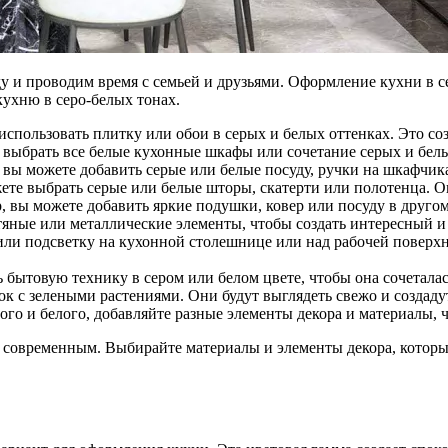
ду и проводим время с семьей и друзьями. Оформление кухни в 
кухню в серо-белых тонах.
спользовать плитку или обои в серых и белых оттенках. Это со
выбрать все белые кухонные шкафы или сочетание серых и белы
 вы можете добавить серые или белые посуду, ручки на шкафчик
ете выбрать серые или белые шторы, скатерти или полотенца. О
 вы можете добавить яркие подушки, ковер или посуду в другом 
яные или металлические элементы, чтобы создать интересный и
или подсветку на кухонной столешнице или над рабочей поверх
 бытовую технику в сером или белом цвете, чтобы она сочетала
шок с зелеными растениями. Они будут выглядеть свежо и создад
ого и белого, добавляйте разные элементы декора и материалы,
 современным. Выбирайте материалы и элементы декора, котор