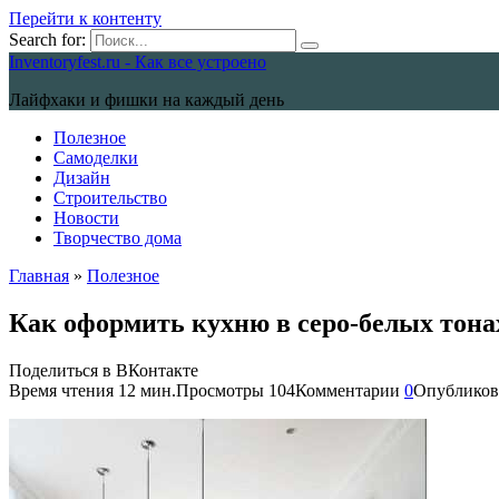
Перейти к контенту
Search for:
Inventoryfest.ru - Как все устроено
Лайфхаки и фишки на каждый день
Полезное
Самоделки
Дизайн
Строительство
Новости
Творчество дома
Главная
»
Полезное
Как оформить кухню в серо-белых тона
Поделиться в ВКонтакте
Время чтения
12 мин.
Просмотры
104
Комментарии
0
Опубликов