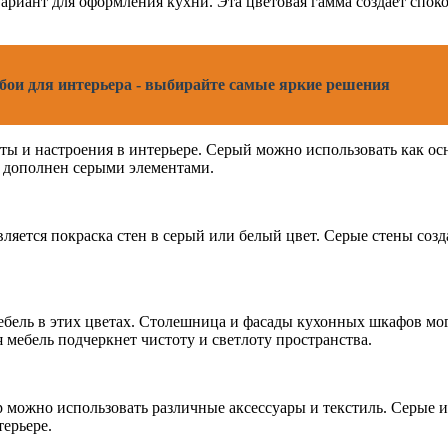
вариант для оформления кухни. Эта цветовая гамма создает спо
ои для интерьера - выбирайте самые яркие решения
ы и настроения в интерьере. Серый можно использовать как осно
т дополнен серыми элементами.
вляется покраска стен в серый или белый цвет. Серые стены соз
мебель в этих цветах. Столешница и фасады кухонных шкафов мо
я мебель подчеркнет чистоту и светлоту пространства.
 можно использовать различные аксессуары и текстиль. Серые 
терьере.