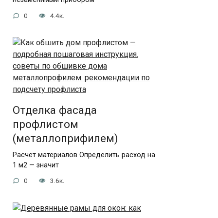
0
4.4к.
Отделка фасада
профлистом
(металлоприфилем)
Расчет материалов Определить расход на
1 м2 — значит
0
3.6к.