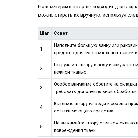
Если материал штор не подходит для стирк
можно стирать их вручную, используя сл
Шаг
Совет
Наполните большую ванну или ракови
1
средство для чувствительных тканей и
Погружайте штору в воду и аккуратно 
2
нежной тканью.
Особое внимание обратите на складки 
3
требовать дополнительной обработки.
Вытяните штору из воды и хорошо пром
4
остатки моющего средства.
Не выжимайте штору слишком сильно и
5
повреждения ткани.