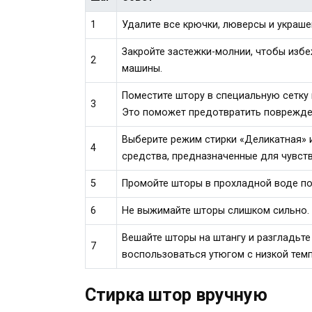
1
Удалите все крючки, люверсы и украше
Закройте застежки-молнии, чтобы изб
2
машины.
Поместите штору в специальную сетку 
3
Это поможет предотвратить поврежден
Выберите режим стирки «Деликатная» 
4
средства, предназначенные для чувств
5
Промойте шторы в прохладной воде по
6
Не выжимайте шторы слишком сильно. 
Вешайте шторы на штангу и разгладьте
7
воспользоваться утюгом с низкой темп
Стирка штор вручную