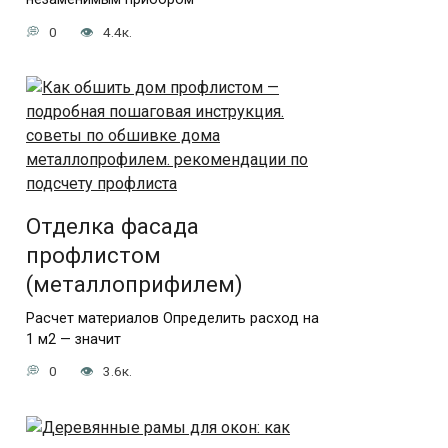
0
4.4к.
Отделка фасада
профлистом
(металлоприфилем)
Расчет материалов Определить расход на
1 м2 — значит
0
3.6к.