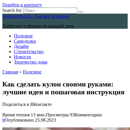
Перейти к контенту
Search for:
Inventoryfest.ru - Как все устроено
Лайфхаки и фишки на каждый день
Полезное
Самоделки
Дизайн
Строительство
Новости
Творчество дома
Главная
»
Полезное
Как сделать кулон своими руками:
лучшие идеи и пошаговая инструкция
Поделиться в ВКонтакте
Время чтения
13 мин.
Просмотры
93
Комментарии
0
Опубликовано
25.08.2023