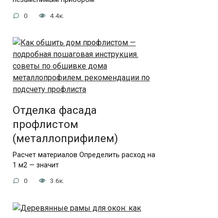
0
4.4к.
Отделка фасада
профлистом
(металлоприфилем)
Расчет материалов Определить расход на
1 м2 — значит
0
3.6к.