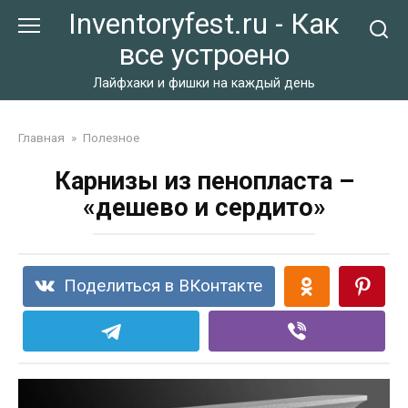
Перейти
Inventoryfest.ru - Как
к
все устроено
контенту
Лайфхаки и фишки на каждый день
Главная
»
Полезное
Карнизы из пенопласта –
«дешево и сердито»
Поделиться в ВКонтакте