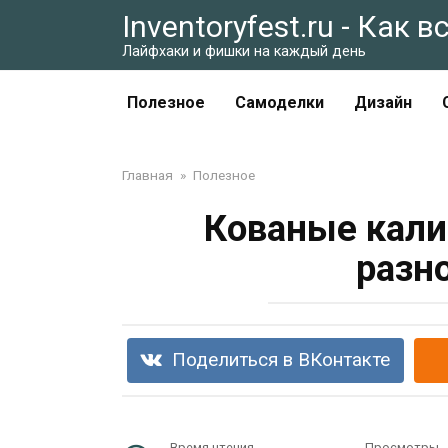
Перейти
Inventoryfest.ru - Как 
к
Лайфхаки и фишки на каждый день
контенту
Полезное
Самоделки
Дизайн
Главная
»
Полезное
Кованые кали
разн
Поделиться в ВКонтакте
Время чтения
Просмотры