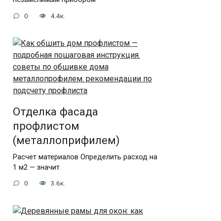
0
4.4к.
Отделка фасада
профлистом
(металлоприфилем)
Расчет материалов Определить расход на
1 м2 — значит
0
3.6к.