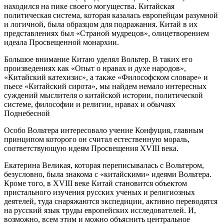
находился на пике своего могущества. Китайская
политическая система, которая казалась европейцам разумной
и логичной, была образцом для подражания. Китай в их
представлениях был «Страной мудрецов», олицетворением
идеала Просвещенной монархии.
Большое внимание Китаю уделял Вольтер. В таких его
произведениях как «Опыт о нравах и духе народов»,
«Китайский катехизис», а также «Философском словаре» и
пьесе «Китайский сирота», мы найдем немало интересных
суждений мыслителя о китайской истории, политической
системе, философии и религии, нравах и обычаях
Поднебесной
Особо Вольтера интересовало учение Конфуция, главным
принципом которого он считал естественную мораль,
соответствующую идеям Просвещения XVIII века.
Екатерина Великая, которая переписывалась с Вольтером,
безусловно, была знакома с «китайскими» идеями Вольтера.
Кроме того, в XVIII веке Китай становится объектом
пристального изучения русских ученых и религиозных
деятелей, туда снаряжаются экспедиции, активно переводятся
на русский язык труды европейских исследователей. И,
возможно, всем этим и можно объяснить центральное