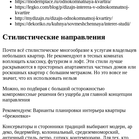
https://modernplace.ru/odnokomnatnaya-kvartira/
https://legko.com/blog/p/dizajn-interera-v-odnokomnatnoj-
kvartire
http://mydizajn.ru/dizajn-odnokomnatnoj-kvartiry/
https://dekoriko.ru/kuhnya/sovmeshchennaya/interer-studii/
Стилистические направления
Почти всё стилистическое многообразие к услугам владельцев
небольших квартир. Не рекомендуют в тесных комнатах
воплощать классику, футуризм и лофт. Эти стили лучше
раскрываются в просторных апартаментах частных домов или
роскошных квартир с большим метражом. Но это вовсе не
значит, что их использовать нельзя
Можно, но подбирая с большой осторожностью
компромиссные решения без ущерба для главной концепции
направления
Рекомендуем: Варианты планировки интерьера квартиры
«брежневки»
Консерваторы и сторонники традиций выбирают модерн, ар
деко, бидермейер, колониальный, средиземноморский,
античный стиль, ретро, готику, контемпорари. Для тех, кто