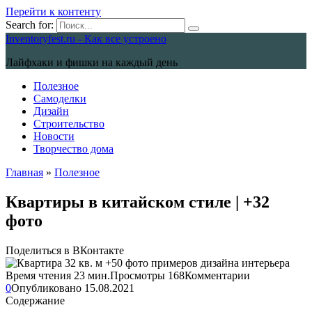
Перейти к контенту
Search for:
Inventoryfest.ru - Как все устроено
Лайфхаки и фишки на каждый день
Полезное
Самоделки
Дизайн
Строительство
Новости
Творчество дома
Главная
»
Полезное
Квартиры в китайском стиле | +32
фото
Поделиться в ВКонтакте
Время чтения
23 мин.
Просмотры
168
Комментарии
0
Опубликовано
15.08.2021
Содержание