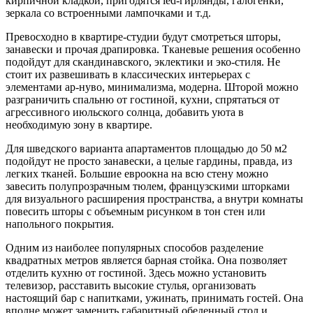
кирпичной кладкой, пригодятся led-гирлянды, галогенки,
зеркала со встроенными лампочками и т.д.
Превосходно в квартире-студии будут смотреться шторы,
занавески и прочая драпировка. Тканевые решения особенно
подойдут для скандинавского, эклектики и эко-стиля. Не
стоит их развешивать в классических интерьерах с
элементами ар-нуво, минимализма, модерна. Шторой можно
разграничить спальню от гостиной, кухни, спрятаться от
агрессивного июльского солнца, добавить уюта в
необходимую зону в квартире.
Для шведского варианта апартаментов площадью до 50 м2
подойдут не просто занавески, а целые гардины, правда, из
легких тканей. Большие евроокна на всю стену можно
завесить полупрозрачным тюлем, французскими шторками
для визуального расширения пространства, а внутри комнаты
повесить шторы с объемным рисунком в тон стен или
напольного покрытия.
Одним из наиболее популярных способов разделение
квадратных метров является барная стойка. Она позволяет
отделить кухню от гостиной. Здесь можно установить
телевизор, расставить высокие стулья, организовать
настоящий бар с напитками, ужинать, принимать гостей. Она
вполне может заменить габаритный обеденный стол и