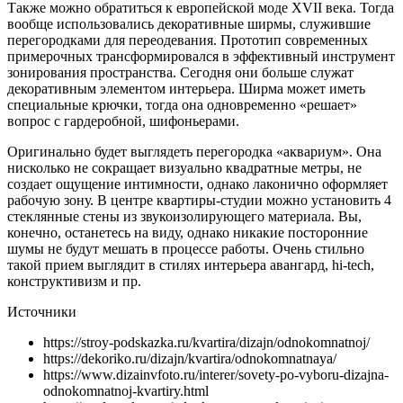
Также можно обратиться к европейской моде XVII века. Тогда
вообще использовались декоративные ширмы, служившие
перегородками для переодевания. Прототип современных
примерочных трансформировался в эффективный инструмент
зонирования пространства. Сегодня они больше служат
декоративным элементом интерьера. Ширма может иметь
специальные крючки, тогда она одновременно «решает»
вопрос с гардеробной, шифоньерами.
Оригинально будет выглядеть перегородка «аквариум». Она
нисколько не сокращает визуально квадратные метры, не
создает ощущение интимности, однако лаконично оформляет
рабочую зону. В центре квартиры-студии можно установить 4
стеклянные стены из звукоизолирующего материала. Вы,
конечно, останетесь на виду, однако никакие посторонние
шумы не будут мешать в процессе работы. Очень стильно
такой прием выглядит в стилях интерьера авангард, hi-tech,
конструктивизм и пр.
Источники
https://stroy-podskazka.ru/kvartira/dizajn/odnokomnatnoj/
https://dekoriko.ru/dizajn/kvartira/odnokomnatnaya/
https://www.dizainvfoto.ru/interer/sovety-po-vyboru-dizajna-
odnokomnatnoj-kvartiry.html