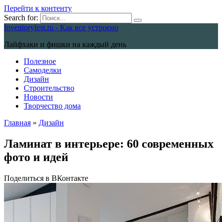
Перейти к контенту
Search for:
Inventoryfest.ru - Как все устроено
Лайфхаки и фишки на каждый день
Полезное
Самоделки
Дизайн
Строительство
Новости
Творчество дома
Главная
»
Дизайн
Ламинат в интерьере: 60 современных
фото и идей
Поделиться в ВКонтакте