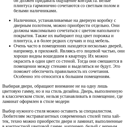
он должен придавать ощущение контраста. Белые
плинтуса гармонично сочетаются со светлым полом и
белыми наличниками.
Наличники, устанавливаемые на дверную коробку с
дверным полотном, можно приобрести отдельно. Они
должны максимально сочетаться с цветом напольного
покрытия. Также их выбирают под цвет порожка и
плинтуса, а в более редких случаях и под мебель.
Очень часто в помещениях находятся несколько дверей,
например, в прихожей. Являясь его лицевой частью, они
хорошо видны вошедшим в квартиру. Их можно
окрасить в один цвет со стеной. Тогда они смешаются в
помещении между стенами и выделяться не будут. Это
поможет обеспечить правильность их сочетания.
Особенно это относится к большим помещениям.
Выбирая двери, обращают внимание не на одну лишь
цветовую гамму, но и на стиль дизайна. Дверь, выполненную
в классическом стиле, нельзя устанавливать в помещение, где
ламинат оформлен в стиле модерн
Выбор нужного стиля можно оставить за специалистом.
Любителям экстравагантных современных стилей типа хай-
тек, техно можно приобрести двери и ламинат, выполненные
в контрастной цветовой гамме, например, белый с черным.