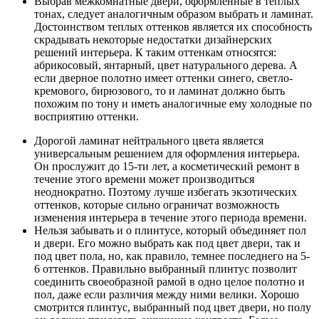
Выбрав межкомнатные двери, оформленные в теплых
тонах, следует аналогичным образом выбрать и ламинат.
Достоинством теплых оттенков является их способность
скрадывать некоторые недостатки дизайнерских
решений интерьера. К таким оттенкам относятся:
абрикосовый, янтарный, цвет натурального дерева. А
если дверное полотно имеет оттенки синего, светло-
кремового, бирюзового, то и ламинат должно быть
похожим по тону и иметь аналогичные ему холодные по
восприятию оттенки.
Дорогой ламинат нейтрального цвета является
универсальным решением для оформления интерьера.
Он прослужит до 15-ти лет, а косметический ремонт в
течение этого времени может производиться
неоднократно. Поэтому лучше избегать экзотических
оттенков, которые сильно ограничат возможность
изменения интерьера в течение этого периода времени.
Нельзя забывать и о плинтусе, который объединяет пол
и двери. Его можно выбрать как под цвет двери, так и
под цвет пола, но, как правило, темнее последнего на 5-
6 оттенков. Правильно выбранный плинтус позволит
соединить своеобразной рамой в одно целое полотно и
пол, даже если различия между ними велики. Хорошо
смотрится плинтус, выбранный под цвет двери, но полу