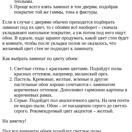
теплыми.
Проще всего взять ламинат в тон дверям, подобрав
покрытие той же гаммы, тона и фактуры.
Если в случае с дверями обычно приходится подбирать
ламинат под их цвет, то с обоями всё наоборот – сначала
укладывают напольное покрытие, а уж потом под него ищут
обои. В идеале, надо заранее продумать, какой цвет стен будет
в комнате, чтобы после укладки полов не оказалось, что
желаемый цвет стен не подходит к ламинату.
Как выбрать ламинат по цвету обоев:
Светлые стены с красными цветами. Подойдут полы
красных оттенков, например, миланский орех.
Пастель. Кремовые, желтые, зеленые и другие
пастельные обои хорошо сочетаются с ламинатом
коричневых оттенков. Дополняют гармонию картины в
коричневых рамах.
Серые. Подойдет пол аналогичного цвета. На нем почти
не видно пыли. Обои – от насыщенно серого до светло-
серого. Рекомендуемый цвет акцентов – желтый.
На заметку!
Под все варианты обоев подойдут светлые полы.