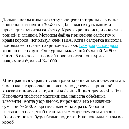
Дальше побрызгала салфетку с лицевой стороны лаком для
волос на расстоянии 30-40 см. Дала высохнуть лаком и
прогладила утюгом салфетку. Края выровнялись, и она стала
ровной и гладкой. Методом файла приклеила салфетку к
краям короба, используя клей ПВА. Когда салфетка высохла,
покрыла ее 5 слоями акрилового лака.
Каждому слою дала
хорошо высохнуть. Ошкурила наждачной бумагой № 800.
Опять 5 слоев лака по всей поверхности , ошкурила
наждачной бумагой № 1000.
Мне нравится украшать свои работы объемными элементами.
Смешала в тарелочке шпаклевку по дереву с акриловой
краской и получила нужный кофейный цвет для моей работы.
Используя трафарет мастихином, нанесла объёмные
элементы. Когда узор высох, выровняла его наждачной
бумагой № 500. Закрепила лаком на 3 раза. Хорошо
растягивала лак, чтоб не остался между элементами узора.
Если останется, будут белые подтеки. Еще покрыла лаком весь
короб.