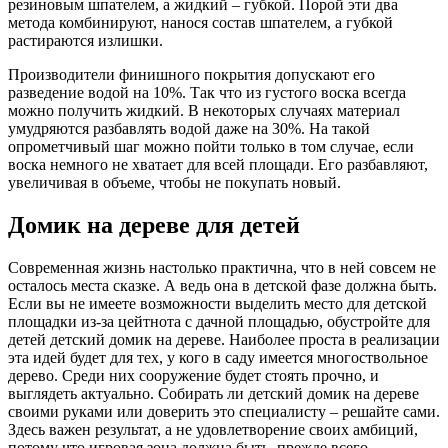
резиновым шпателем, а жидкий – губкой. Порой эти два
метода комбинируют, нанося состав шпателем, а губкой
растираются излишки.
Производители финишного покрытия допускают его
разведение водой на 10%. Так что из густого воска всегда
можно получить жидкий. В некоторых случаях материал
умудряются разбавлять водой даже на 30%. На такой
опрометчивый шаг можно пойти только в том случае, если
воска немного не хватает для всей площади. Его разбавляют,
увеличивая в объеме, чтобы не покупать новый.
Домик на дереве для детей
Современная жизнь настолько практична, что в ней совсем не
осталось места сказке. А ведь она в детской фазе должна быть.
Если вы не имеете возможности выделить место для детской
площадки из-за цейтнота с дачной площадью, обустройте для
детей детский домик на дереве. Наиболее проста в реализации
эта идей будет для тех, у кого в саду имеется многоствольное
дерево. Среди них сооружение будет стоять прочно, и
выглядеть актуально. Собирать ли детский домик на дереве
своими руками или доверить это специалисту – решайте сами.
Здесь важен результат, а не удовлетворение своих амбиций,
потому что игровая зона должна быть, прежде всего,