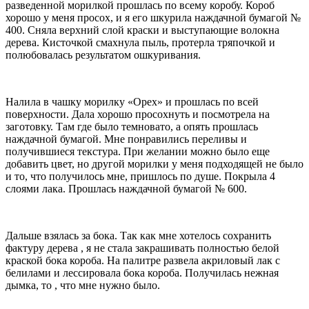
разведенной морилкой прошлась по всему коробу. Короб
хорошо у меня просох, и я его шкурила наждачной бумагой №
400. Сняла верхний слой краски и выступающие волокна
дерева. Кисточкой смахнула пыль, протерла тряпочкой и
полюбовалась результатом ошкуривания.
Налила в чашку морилку «Орех» и прошлась по всей
поверхности. Дала хорошо просохнуть и посмотрела на
заготовку. Там где было темновато, а опять прошлась
наждачной бумагой. Мне понравились переливы и
получившиеся текстура. При желании можно было еще
добавить цвет, но другой морилки у меня подходящей не было
и то, что получилось мне, пришлось по душе. Покрыла 4
слоями лака. Прошлась наждачной бумагой № 600.
Дальше взялась за бока. Так как мне хотелось сохранить
фактуру дерева , я не стала закрашивать полностью белой
краской бока короба. На палитре развела акриловый лак с
белилами и лессировала бока короба. Получилась нежная
дымка, то , что мне нужно было.