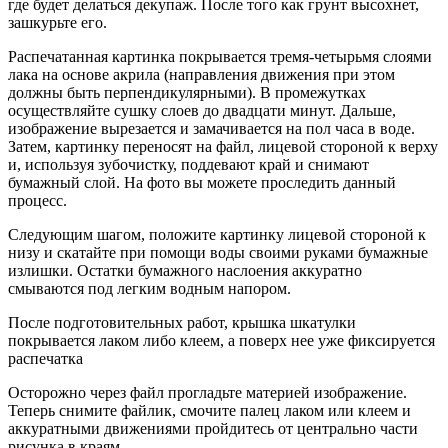
где будет делаться декупаж. После того как грунт высохнет,
зашкурьте его.
Распечатанная картинка покрывается тремя-четырьмя слоями
лака на основе акрила (направления движения при этом
должны быть перпендикулярными). В промежутках
осуществляйте сушку слоев до двадцати минут. Дальше,
изображение вырезается и замачивается на пол часа в воде.
Затем, картинку переносят на файл, лицевой стороной к верху
и, используя зубочистку, поддевают край и снимают
бумажный слой. На фото вы можете проследить данный
процесс.
Следующим шагом, положите картинку лицевой стороной к
низу и скатайте при помощи воды своими руками бумажные
излишки. Остатки бумажного наслоения аккуратно
смываются под легким водным напором.
После подготовительных работ, крышка шкатулки
покрывается лаком либо клеем, а поверх нее уже фиксируется
распечатка
Осторожно через файл прогладьте материей изображение.
Теперь снимите файлик, смочите палец лаком или клеем и
аккуратными движениями пройдитесь от центрально части
рисунка в краям