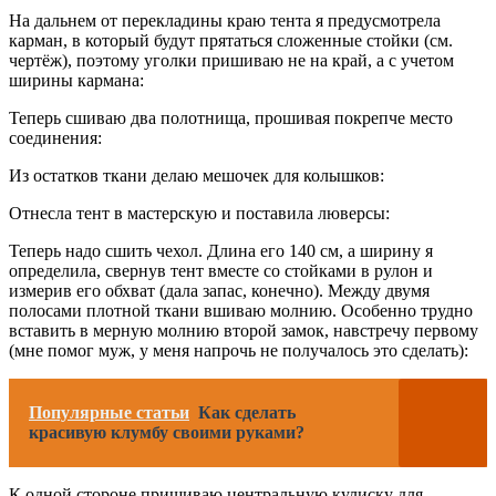
На дальнем от перекладины краю тента я предусмотрела
карман, в который будут прятаться сложенные стойки (см.
чертёж), поэтому уголки пришиваю не на край, а с учетом
ширины кармана:
Теперь сшиваю два полотнища, прошивая покрепче место
соединения:
Из остатков ткани делаю мешочек для колышков:
Отнесла тент в мастерскую и поставила люверсы:
Теперь надо сшить чехол. Длина его 140 см, а ширину я
определила, свернув тент вместе со стойками в рулон и
измерив его обхват (дала запас, конечно). Между двумя
полосами плотной ткани вшиваю молнию. Особенно трудно
вставить в мерную молнию второй замок, навстречу первому
(мне помог муж, у меня напрочь не получалось это сделать):
Популярные статьи
Как сделать
красивую клумбу своими руками?
К одной стороне пришиваю центральную кулиску для