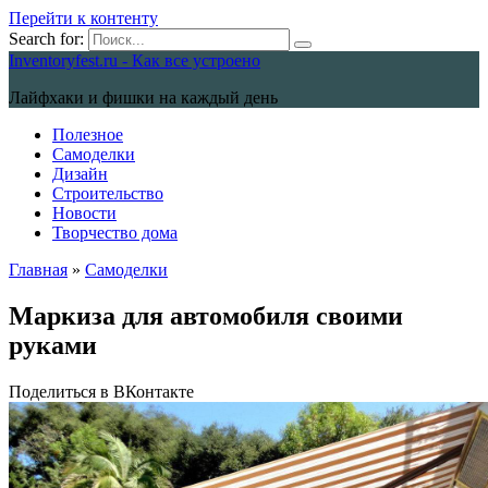
Перейти к контенту
Search for:
Inventoryfest.ru - Как все устроено
Лайфхаки и фишки на каждый день
Полезное
Самоделки
Дизайн
Строительство
Новости
Творчество дома
Главная
»
Самоделки
Маркиза для автомобиля своими
руками
Поделиться в ВКонтакте