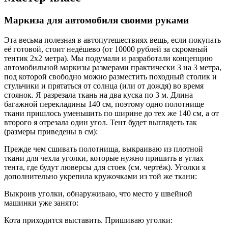
Маркиза для автомобиля своими руками
Эта весьма полезная в автопутешествиях вещь, если покупать
её готовой, стоит недёшево (от 10000 рублей за скромный
тентик 2х2 метра). Мы подумали и разработали концепцию
автомобильной маркизы размерами практически 3 на 3 метра,
под которой свободно можно разместить походный столик и
стульчики и прятаться от солнца (или от дождя) во время
стоянок. Я разрезала ткань на два куска по 3 м. Длина
багажной перекладины 140 см, поэтому одно полотнище
ткани пришлось уменьшить по ширине до тех же 140 см, а от
второго я отрезала один угол. Тент будет выглядеть так
(размеры приведены в см):
Прежде чем сшивать полотнища, выкраиваю из плотной
ткани для чехла уголки, которые нужно пришить в углах
тента, где будут люверсы для стоек (см. чертёж). Уголки я
дополнительно укрепила кружочками из той же ткани:
Выкроив уголки, обнаруживаю, что место у швейной
машинки уже занято:
Кота приходится выставить. Пришиваю уголки: