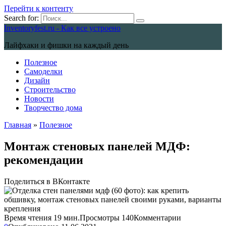
Перейти к контенту
Search for:
Inventoryfest.ru - Как все устроено
Лайфхаки и фишки на каждый день
Полезное
Самоделки
Дизайн
Строительство
Новости
Творчество дома
Главная
»
Полезное
Монтаж стеновых панелей МДФ:
рекомендации
Поделиться в ВКонтакте
Время чтения
19 мин.
Просмотры
140
Комментарии