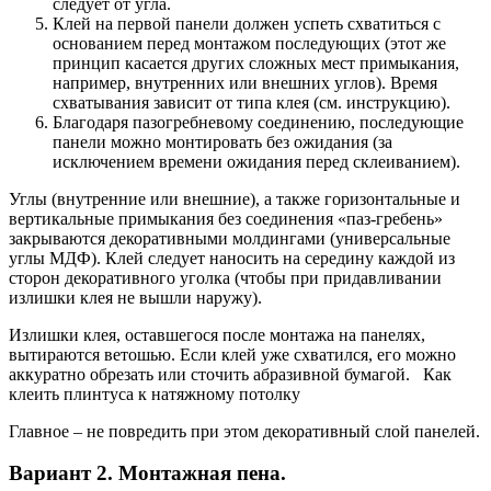
следует от угла.
Клей на первой панели должен успеть схватиться с
основанием перед монтажом последующих (этот же
принцип касается других сложных мест примыкания,
например, внутренних или внешних углов). Время
схватывания зависит от типа клея (см. инструкцию).
Благодаря пазогребневому соединению, последующие
панели можно монтировать без ожидания (за
исключением времени ожидания перед склеиванием).
Углы (внутренние или внешние), а также горизонтальные и
вертикальные примыкания без соединения «паз-гребень»
закрываются декоративными молдингами (универсальные
углы МДФ). Клей следует наносить на середину каждой из
сторон декоративного уголка (чтобы при придавливании
излишки клея не вышли наружу).
Излишки клея, оставшегося после монтажа на панелях,
вытираются ветошью. Если клей уже схватился, его можно
аккуратно обрезать или сточить абразивной бумагой. Как
клеить плинтуса к натяжному потолку
Главное – не повредить при этом декоративный слой панелей.
Вариант 2. Монтажная пена.