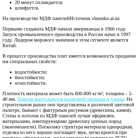
20 минут охлаждается;
шлифуется.
На производстве МДФ панелейИсточник vlasenko.at.ua
Первыми создавать МДФ начали американцы в 1966 году.
Запуск промышленного производства в России начат в 1997
году. Лидером мирового значения в этом сегменте является
Китай.
В процессе производства плит имеется возможность придания
им специальных свойств:
водостойкости;
биостойкости;
огнестойкости.
Плотность материала может быть 600-800 кг/м³, толщина – 2-
40 мм.
Панели выпускаются различной ширины и длины
. На
строительном рынке они представлены в различной цветовой
палитре, бывают с фактурным рисунком (древесины, камня).
Стены и потолок из МДФ панелей лучше оформлять
материалами, имитирующими древесину ценных пород
(экономпанели). Поскольку структура материала однородная,
отделка из него хорошо поглощает звук, легко кроится при
монтаже, образуя пыль, но не стружку (в отличие от ДСП).