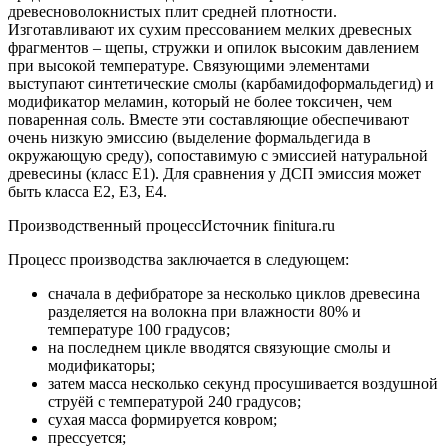
древесноволокнистых плит средней плотности.
Изготавливают их сухим прессованием мелких древесных
фрагментов – щепы, стружки и опилок высоким давлением
при высокой температуре. Связующими элементами
выступают синтетические смолы (карбамидоформальдегид) и
модификатор меламин, который не более токсичен, чем
поваренная соль. Вместе эти составляющие обеспечивают
очень низкую эмиссию (выделение формальдегида в
окружающую среду), сопоставимую с эмиссией натуральной
древесины (класс E1). Для сравнения у ДСП эмиссия может
быть класса E2, E3, E4.
Производственный процессИсточник finitura.ru
Процесс производства заключается в следующем:
сначала в дефибраторе за несколько циклов древесина
разделяется на волокна при влажности 80% и
температуре 100 градусов;
на последнем цикле вводятся связующие смолы и
модификаторы;
затем масса несколько секунд просушивается воздушной
струёй с температурой 240 градусов;
сухая масса формируется ковром;
прессуется;