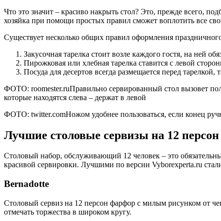
Что это значит – красиво накрыть стол? Это, прежде всего, по
хозяйка при помощи простых правил сможет воплотить все сво
Существует несколько общих правил оформления праздничного
Закусочная тарелка стоит возле каждого гостя, на ней об
Пирожковая или хлебная тарелка ставится с левой сторо
Посуда для десертов всегда размещается перед тарелкой,
ФОТО: roomester.ruПравильно сервированный стол вызовет по
которые находятся слева – держат в левой
ФОТО: twitter.comНожом удобнее пользоваться, если конец руч
Лучшие столовые сервизы на 12 персон
Столовый набор, обслуживающий 12 человек – это обязательн
красивой сервировки. Лучшими по версии Vyborexperta.ru стал
Bernadotte
Столовый сервиз на 12 персон фарфор с милым рисунком от чешс
отмечать торжества в широком кругу.