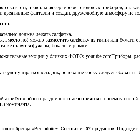
дбор скатерти, правильная сервировка столовых приборов, а так
и креативные фантазии и создать дружелюбную атмосферу не тол
 стола.
язательно должна лежать салфетка.
ны, вместо неё можно разместить салфетку из ткани или бумаги
 там же ставятся фужеры, бокалы и рюмки.
ложительные эмоции у близких ФОТО: youtube.comПриборы, расп
ки будет упираться в ладонь, основание сбоку следует обхватит
ый атрибут любого праздничного мероприятия с приемом госте
и 3 номинанта.
кого бренда «Bernadotte». Состоит из 67 предметов. Подходит т