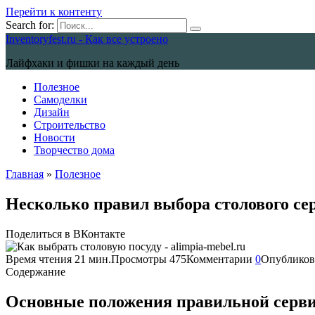
Перейти к контенту
Search for:
Inventoryfest.ru - Как все устроено
Лайфхаки и фишки на каждый день
Полезное
Самоделки
Дизайн
Строительство
Новости
Творчество дома
Главная
»
Полезное
Несколько правил выбора столового се
Поделиться в ВКонтакте
Время чтения
21 мин.
Просмотры
475
Комментарии
0
Опубликов
Содержание
Основные положения правильной серви