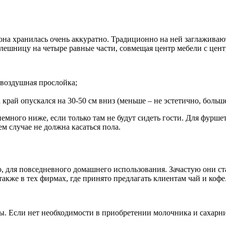
 она хранилась очень аккуратно. Традиционно на ней заглажива
олешницу на четыре равные части, совмещая центр мебели с цент
 воздушная прослойка;
край опускался на 30-50 см вниз (меньше – не эстетично, больше
емного ниже, если только там не будут сидеть гости. Для фурше
ем случае не должна касаться пола.
о, для повседневного домашнего использования. Зачастую они с
кже в тех фирмах, где принято предлагать клиентам чай и кофе
ты. Если нет необходимости в приобретении молочника и сахарн