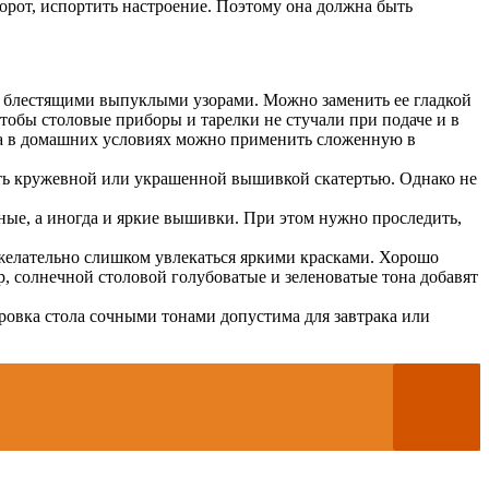
борот, испортить настроение. Поэтому она должна быть
ю блестящими выпуклыми узорами. Можно заменить ее гладкой
тобы столовые приборы и тарелки не стучали при подаче и в
ола в домашних условиях можно применить сложенную в
ть кружевной или украшенной вышивкой скатертью. Однако не
ые, а иногда и яркие вышивки. При этом нужно проследить,
ежелательно слишком увлекаться яркими красками. Хорошо
р, солнечной столовой голубоватые и зеленоватые тона добавят
ровка стола сочными тонами допустима для завтрака или