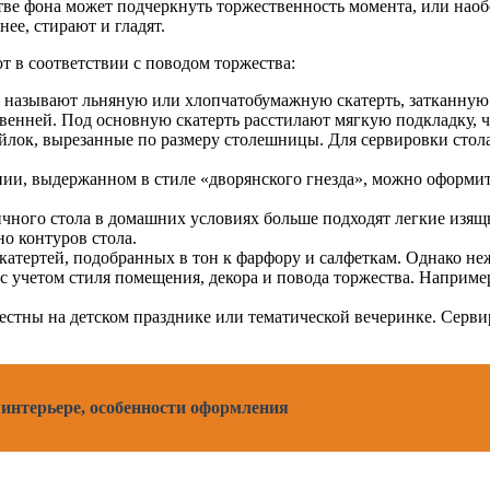
естве фона может подчеркнуть торжественность момента, или нао
нее, стирают и гладят.
т в соответствии с поводом торжества:
к называют льняную или хлопчатобумажную скатерть, затканну
венней. Под основную скатерть расстилают мягкую подкладку, ч
войлок, вырезанные по размеру столешницы. Для сервировки ст
ии, выдержанном в стиле «дворянского гнезда», можно оформи
чного стола в домашних условиях больше подходят легкие изящн
о контуров стола.
катертей, подобранных в тон к фарфору и салфеткам. Однако н
с учетом стиля помещения, декора и повода торжества. Наприме
местны на детском празднике или тематической вечеринке. Серви
 интерьере, особенности оформления