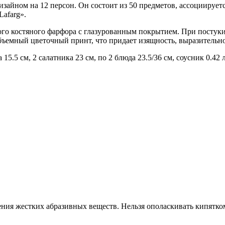
зайном на 12 персон. Он состоит из 50 предметов, ассоциирует
afarg».
ого костяного фарфора с глазурованным покрытием. При постук
бъемный цветочный принт, что придает изящность, выразительно
а 15.5 см, 2 салатника 23 см, по 2 блюда 23.5/36 см, соусник 0.4
ия жестких абразивных веществ. Нельзя ополаскивать кипятком,