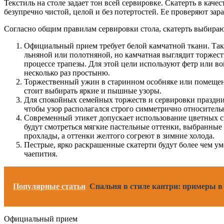
Текстиль на столе задает тон всей сервировке. Скатерть в кач
безупречно чистой, целой и без потертостей. Ее проверяют зара
Согласно общим правилам сервировки стола, скатерть выбираю
Официальный прием требует белой камчатной ткани. Та
льняной или полотняной, но камчатная выглядит торжест
процессе трапезы. Для этой цели используют фетр или 
несколько раз простыню.
Торжественный ужин в старинном особняке или помещен
стоит выбирать яркие и пышные узоры.
Для спокойных семейных торжеств и сервировки праздни
чтобы узор располагался строго симметрично относительн
Современный этикет допускает использование цветных с
будут смотреться мягкие пастельные оттенки, выбранные 
прохлады, а оттенки желтого согреют в зимние холода.
Пестрые, ярко раскрашенные скатерти будут более чем у
чаепития.
Популярные статьи
Спальня в стиле кантри: примеры в
Официальный прием