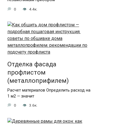
0
4.4к.
Отделка фасада
профлистом
(металлоприфилем)
Расчет материалов Определить расход на
1 м2 — значит
0
3.6к.