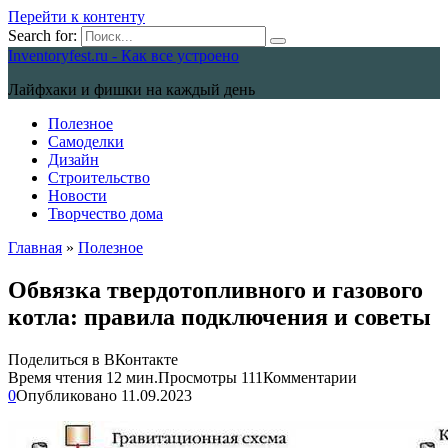
Перейти к контенту
Search for:
Inventoryfest.ru - Как все устроено
Лайфхаки и фишки на каждый день
Полезное
Самоделки
Дизайн
Строительство
Новости
Творчество дома
Главная
»
Полезное
Обвязка твердотопливного и газового
котла: правила подключения и советы
Поделиться в ВКонтакте
Время чтения
12 мин.
Просмотры
111
Комментарии
0
Опубликовано
11.09.2023