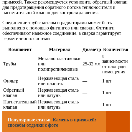
примесей. Также рекомендуется установить обратный клапан
для предотвращения обратного потока теплоносителя и
нагнетательный клапан для контроля давления.
Соединение труб с котлом и радиаторами может быть
выполнено с помощью фитингов или сварки. Фитинги
обеспечивают надежное соединение, а сварка гарантирует
герметичность системы.
Компонент
Материал
Диаметр
Количество
в
Металлопластиковые
зависимости
Трубы
или
25-32 мм
от площади
полипропиленовые
помещения
Нержавеющая сталь
Фильтр
—
1 шт
или пластик
Обратный
Нержавеющая сталь
—
1 шт
клапан
или латунь
Нагнетательный
Нержавеющая сталь
—
1 шт
клапан
или латунь
Популярные статьи
Камень в прихожей:
способы отделки с фото