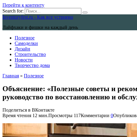
Перейти к контенту
Search for:
Inventoryfest.ru - Как все устроено
Лайфхаки и фишки на каждый день
Полезное
Самоделки
Дизайн
Строительство
Новости
Творчество дома
Главная
»
Полезное
Объяснение: «Полезные советы и реком
руководство по восстановлению и обсл
Поделиться в ВКонтакте
Время чтения
12 мин.
Просмотры
117
Комментарии
0
Опубликов