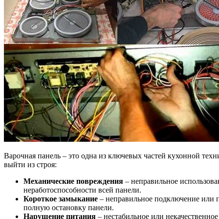
Варочная панель – это одна из ключевых частей кухонной техн
выйти из строя:
Механические повреждения
– неправильное использова
неработоспособности всей панели.
Короткое замыкание
– неправильное подключение или п
полную остановку панели.
Нарушение питания
– нестабильное или некачественное