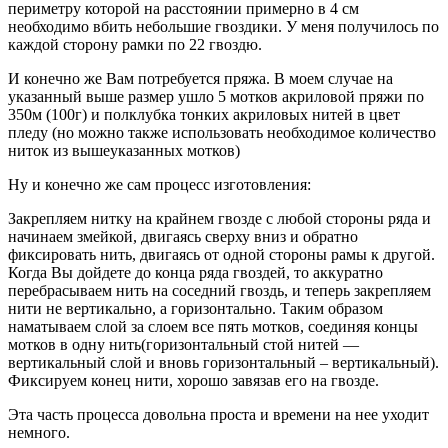
периметру которой на расстоянии примерно в 4 см
необходимо вбить небольшие гвоздики. У меня получилось по
каждой сторону рамки по 22 гвоздю.
И конечно же Вам потребуется пряжа. В моем случае на
указанный выше размер ушло 5 мотков акриловой пряжи по
350м (100г) и полклубка тонких акриловых нитей в цвет
пледу (но можно также использовать необходимое количество
ниток из вышеуказанных мотков)
Ну и конечно же сам процесс изготовления:
Закрепляем нитку на крайнем гвозде с любой стороны ряда и
начинаем змейкой, двигаясь сверху вниз и обратно
фиксировать нить, двигаясь от одной стороны рамы к другой.
Когда Вы дойдете до конца ряда гвоздей, то аккуратно
перебрасываем нить на соседний гвоздь, и теперь закрепляем
нити не вертикально, а горизонтально. Таким образом
наматываем слой за слоем все пять мотков, соединяя концы
мотков в одну нить(горизонтальный стой нитей —
вертикальный слой и вновь горизонтальный – вертикальный).
Фиксируем конец нити, хорошо завязав его на гвозде.
Эта часть процесса довольна проста и времени на нее уходит
немного.