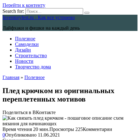
Перейти к контенту
Search for:
Inventoryfest.ru - Как все устроено
Лайфхаки и фишки на каждый день
Полезное
Самоделки
Дизайн
Строительство
Новости
Творчество дома
Главная
»
Полезное
Плед крючком из оригинальных
переплетенных мотивов
Поделиться в ВКонтакте
Время чтения
20 мин.
Просмотры
225
Комментарии
0
Опубликовано
11.06.2021