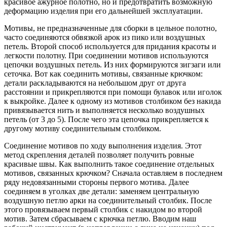
красивое ажурное полотно, но и предотвратить возможную
деформацию изделия при его дальнейшей эксплуатации.
Мотивы, не предназначенные для сборки в цельное полотно,
часто соединяются обвязкой арок из пико или воздушных
петель. Второй способ используется для придания красоты и
легкости полотну. При соединении мотивов используются
цепочки воздушных петель. Из них формируются зигзаги или
сеточка. Вот как соединить мотивы, связанные крючком:
детали раскладываются на небольшом друг от друга
расстоянии и прикрепляются при помощи булавок или иголок
к выкройке. Далее к одному из мотивов столбиком без накида
привязывается нить и выполняется несколько воздушных
петель (от 3 до 5). После чего эта цепочка прикрепляется к
другому мотиву соединительным столбиком.
Соединение мотивов по ходу выполнения изделия. Этот
метод скрепления деталей позволяет получить ровные
красивые швы. Как выполнить такое соединение отдельных
мотивов, связанных крючком? Сначала оставляем в последнем
ряду недовязанными стороны первого мотива. Далее
соединяем в уголках две детали: заменяем центральную
воздушную петлю арки на соединительный столбик. После
этого провязываем первый столбик с накидом во второй
мотив. Затем сбрасываем с крючка петлю. Вводим наш