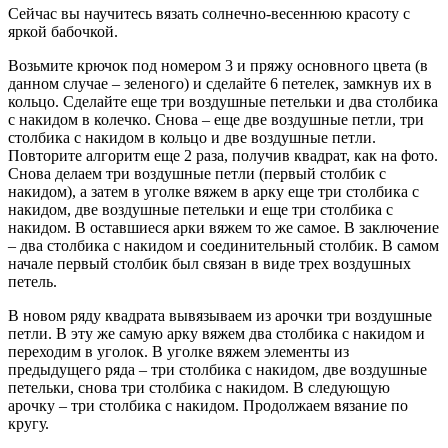
Сейчас вы научитесь вязать солнечно-весеннюю красоту с
яркой бабочкой.
Возьмите крючок под номером 3 и пряжу основного цвета (в
данном случае – зеленого) и сделайте 6 петелек, замкнув их в
кольцо. Сделайте еще три воздушные петельки и два столбика
с накидом в колечко. Снова – еще две воздушные петли, три
столбика с накидом в кольцо и две воздушные петли.
Повторите алгоритм еще 2 раза, получив квадрат, как на фото.
Снова делаем три воздушные петли (первый столбик с
накидом), а затем в уголке вяжем в арку еще три столбика с
накидом, две воздушные петельки и еще три столбика с
накидом. В оставшиеся арки вяжем то же самое. В заключение
– два столбика с накидом и соединительный столбик. В самом
начале первый столбик был связан в виде трех воздушных
петель.
В новом ряду квадрата вывязываем из арочки три воздушные
петли. В эту же самую арку вяжем два столбика с накидом и
переходим в уголок. В уголке вяжем элементы из
предыдущего ряда – три столбика с накидом, две воздушные
петельки, снова три столбика с накидом. В следующую
арочку – три столбика с накидом. Продолжаем вязание по
кругу.