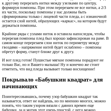
к другому перерезать нитки между узелками по центру,
формируя помпоны. При этом перерезаем не все нитки, а 2/3
их части, поскольку помпоны у нас должны быть
сформированы только с лицевой части пледа, а с изнаночной
остается слой нитей, образующих «каркас», на котором будут
держаться помпоны.
Крайние ряды с узлами ниток я оставила напоследок, чтобы
перерезая помпоны плед был хорошо зафиксирован на раме. В
самом конце перерезаем слои ниток по периметру между
гвоздями – напряжение нитей будет ослаблено – помпоны
обретут форму, станут ближе друг к другу.
И вот плед готов! Пушистые мягкие помпоны порадуют не
только Вас, но и Вашего малыша! Ну и конечно же стоит
отметить, что вид пледа вызывает только восхищение!
Покрывало «Бабушкин квадрат» для
начинающих
Поинтересовавшись, почему узор бабушкин квадрат так
называется, ответ не найдешь, но по мнению многих, можно
понять, что таким узором вязали с давних времен еще
бабушки, да и мотив этот очень простой, с него можно