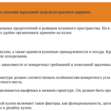
и сложение идеальной модели из красного кирпича
уальных предпочтений и размеров кухонного пространства. Но в
о удобно организовать хранение на кухне.
кухни, а также хранятся кухонные принадлежности и посуда. Кр
ли холодильник.
 зависимости от конкретных требований и пожеланий заказчика
нитуре должен соответствовать особенностям конкретного угла 
упного места.
готавливаются шкафчики в нижнем гарнитуре. Он должен быть п
ой кухни включают такие факторы, как функциональность, эрг
ю и дизайну кухни.