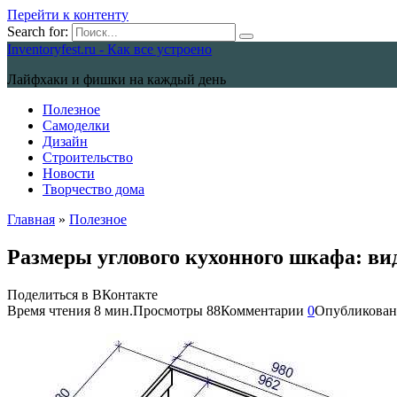
Перейти к контенту
Search for:
Inventoryfest.ru - Как все устроено
Лайфхаки и фишки на каждый день
Полезное
Самоделки
Дизайн
Строительство
Новости
Творчество дома
Главная
»
Полезное
Размеры углового кухонного шкафа: в
Поделиться в ВКонтакте
Время чтения
8 мин.
Просмотры
88
Комментарии
0
Опубликован