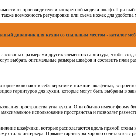
исимости от производителя и конкретной модели шкафа. При выб
а также возможность регулировки или съема ножек для удобства
аный диванчик для кухни со спальным местом - каталог меб
ласованы с размерами других элементов гарнитура, чтобы созд
огут выбрать оптимальные размеры шкафов и составить план рас
оторые включают в себя верхние и нижние шкафчики, встроенны
идов гарнитуров для кухни, которые могут быть выбраны в зави
зования пространства угла кухни. Они обычно имеют форму бук
т максимальное использование пространства и позволяет размес
нижние шкафчики, которые располагаются вдоль прямой стены 
ому стилю интерьера. Прямые гарнитуры хорошо сочетаются с р