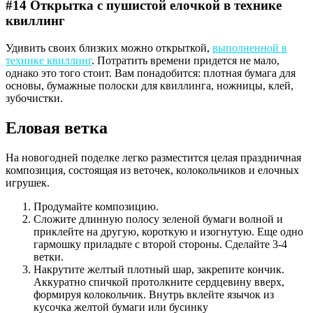
#14 Открытка с пушистой елочкой в технике
квиллинг
Удивить своих близких можно открыткой,
выполненной в
технике квиллинг
. Потратить времени придется не мало,
однако это того стоит. Вам понадобится: плотная бумага для
основы, бумажные полоски для квиллинга, ножницы, клей,
зубочистки.
Еловая ветка
На новогодней поделке легко разместится целая праздничная
композиция, состоящая из веточек, колокольчиков и елочных
игрушек.
Продумайте композицию.
Сложите длинную полосу зеленой бумаги волной и
приклейте на другую, короткую и изогнутую. Еще одно
гармошку приладьте с второй стороны. Сделайте 3-4
ветки.
Накрутите желтый плотный шар, закрепите кончик.
Аккуратно спичкой протолкните сердцевину вверх,
формируя колокольчик. Внутрь вклейте язычок из
кусочка желтой бумаги или бусинку