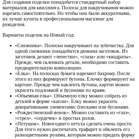
Для создания поделки понадобится стандартный набор
материалов для квиллинга. Полосы для накручивания можно
нарезать самостоятельно. Но чтобы они были аккуратными,
их лучше купить в профессиональном магазине для
рукоделия.
Варианты поделок на Новый год:
«Снежинка». Полоски накручивают на зубочистку. Для
одной снежинки понадобится дюжина заготовок. Из
заготовок делают «лепестки», «глаза» или «квадраты».
Прежде, чем склеивать детали, необходимо составить
предварительную композицию.
«Елка». На полосках бумаги нарезают бахрому. После
этого из них формируют бутоны. Елочку формируют на
картоне. Прежде чем наклеить бутоны, картон можно
украсить подложкой и бусинами по краям.
«Объемная елка». Объемную елку можно собрать из
деталей в форме «капли». Елку можно украсить
декоративными элементами: блесками или бусинами.
«Рождественский венок». Можно составить из «глаз»,
«стрел», «сердечек» и простых ролов.
«Петушок». Новогоднего петуха сделать очень просто.
Для этого нужно распечатать трафарет и обклеить его
разноцветными ролами, которым можно придать форму