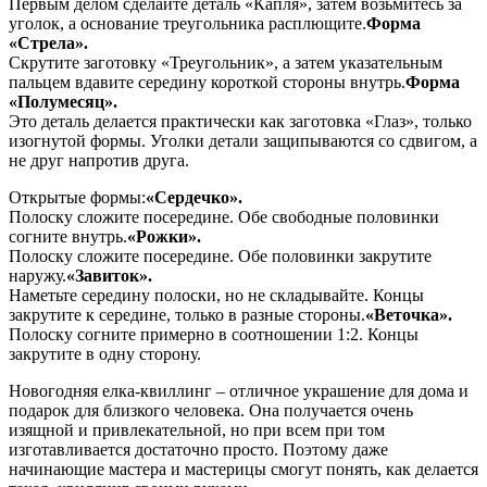
Первым делом сделайте деталь «Капля», затем возьмитесь за
уголок, а основание треугольника расплющите.
Форма
«Стрела».
Скрутите заготовку «Треугольник», а затем указательным
пальцем вдавите середину короткой стороны внутрь.
Форма
«Полумесяц».
Это деталь делается практически как заготовка «Глаз», только
изогнутой формы. Уголки детали защипываются со сдвигом, а
не друг напротив друга.
Открытые формы:
«Сердечко».
Полоску сложите посередине. Обе свободные половинки
согните внутрь.
«Рожки».
Полоску сложите посередине. Обе половинки закрутите
наружу.
«Завиток».
Наметьте середину полоски, но не складывайте. Концы
закрутите к середине, только в разные стороны.
«Веточка».
Полоску согните примерно в соотношении 1:2. Концы
закрутите в одну сторону.
Новогодняя елка-квиллинг – отличное украшение для дома и
подарок для близкого человека. Она получается очень
изящной и привлекательной, но при всем при том
изготавливается достаточно просто. Поэтому даже
начинающие мастера и мастерицы смогут понять, как делается