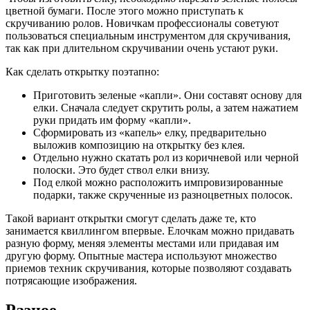
цветной бумаги. После этого можно приступать к
скручиванию ролов. Новичкам профессионалы советуют
пользоваться специальным инструментом для скручивания,
так как при длительном скручивании очень устают руки.
Как сделать открытку поэтапно:
Приготовить зеленые «капли». Они составят основу для
елки. Сначала следует скрутить ролы, а затем нажатием
руки придать им форму «капли».
Сформировать из «капель» елку, предварительно
выложив композицию на открытку без клея.
Отдельно нужно скатать рол из коричневой или черной
полоски. Это будет ствол елки внизу.
Под елкой можно расположить импровизированные
подарки, также скрученные из разноцветных полосок.
Такой вариант открытки смогут сделать даже те, кто
занимается квиллингом впервые. Елочкам можно придавать
разную форму, меняя элементы местами или придавая им
другую форму. Опытные мастера используют множество
приемов техник скручивания, которые позволяют создавать
потрясающие изображения.
Разное