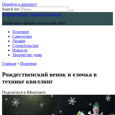
Перейти к контенту
Search for:
Inventoryfest.ru - Как все устроено
Лайфхаки и фишки на каждый день
Полезное
Самоделки
Дизайн
Строительство
Новости
Творчество дома
Главная
»
Полезное
Рождественский венок и елочка в
технике квиллинг
Поделиться в ВКонтакте