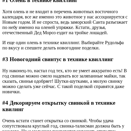
#1 Олень в технике квиллинг
Хотя олень и не входит в перечень животных восточного
календаря, все же именно это животное у нас ассоциируется с
Новым годом. И не спроста, ведь заморский Санта разъезжает
по небу именно на оленей упряжке. Кстати, друзья,
отечественный Дед Мороз ездит на тройке лошадей.
И еще один олень в технике квиллинг. Выбирайте Рудольфа
по вкусу и спешите делать новогодние поделки.
#3 Новогодний свинтус в технике квиллинг
Ну наконец-то, настал год тех, кто не умеет аккуратно есть! В
год свиньи можно смело надевать все заляпанные майки, так
сказать, свинья одобряет! Шутки-шутками, а милую свинку
можно сделать уже сейчас. С такой поделкой справятся даже
новички.
#4 Декорируем открытку свинкой в технике
квилинг
Очень кстати станет открытка со свинкой. Чтобы удача
сопутствовала круглый год, свинка-талисман должна быть у