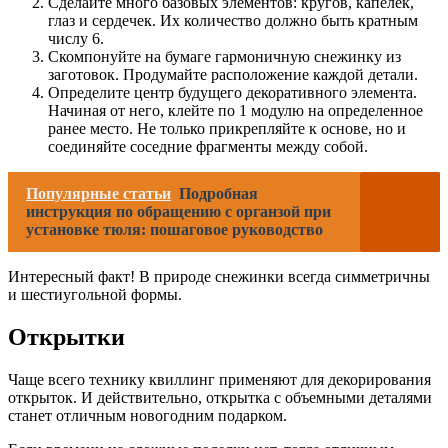
Сделайте много базовых элементов: кругов, капелек,
глаз и сердечек. Их количество должно быть кратным
числу 6.
Скомпонуйте на бумаге гармоничную снежинку из
заготовок. Продумайте расположение каждой детали.
Определите центр будущего декоративного элемента.
Начиная от него, клейте по 1 модулю на определенное
ранее место. Не только прикрепляйте к основе, но и
соединяйте соседние фрагменты между собой.
Популярные статьи
Подробная
инструкция по обращению с органзой при
установке тюля: пошаговое руководство
Интересный факт! В природе снежинки всегда симметричны
и шестиугольной формы.
Открытки
Чаще всего технику квиллинг применяют для декорирования
открыток. И действительно, открытка с объемными деталями
станет отличным новогодним подарком.