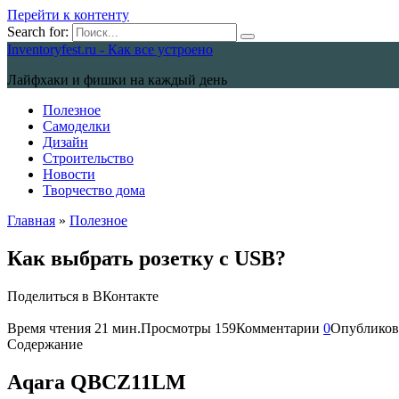
Перейти к контенту
Search for:
Inventoryfest.ru - Как все устроено
Лайфхаки и фишки на каждый день
Полезное
Самоделки
Дизайн
Строительство
Новости
Творчество дома
Главная
»
Полезное
Как выбрать розетку с USB?
Поделиться в ВКонтакте
Время чтения
21 мин.
Просмотры
159
Комментарии
0
Опубликов
Содержание
Aqara QBCZ11LM