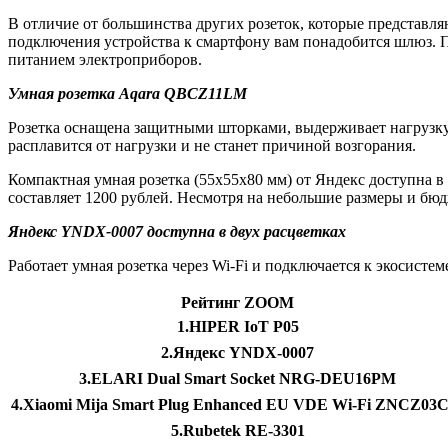
В отличие от большинства других розеток, которые представл
подключения устройства к смартфону вам понадобится шлюз. 
питанием электроприборов.
Умная розетка Aqara QBCZ11LM
Розетка оснащена защитными шторками, выдерживает нагрузку 
расплавится от нагрузки и не станет причиной возгорания.
Компактная умная розетка (55х55х80 мм) от Яндекс доступна в 
составляет 1200 рублей. Несмотря на небольшие размеры и бюд
Яндекс YNDX-0007 доступна в двух расцветках
Работает умная розетка через Wi-Fi и подключается к экосис
Рейтинг ZOOM
1.HIPER IoT P05
2.Яндекс YNDX-0007
3.ELARI Dual Smart Socket NRG-DEU16PM
4.Xiaomi Mija Smart Plug Enhanced EU VDE Wi-Fi ZNCZ03
5.Rubetek RE-3301