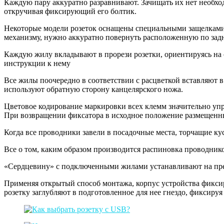
Каждую пару аккуратно разравнивают. Зачищать их нет необхо
откручивая фиксирующий его болтик.
Некоторые модели розеток оснащены специальными защелками, 
механизму, нужно аккуратно повернуть расположенную по задн
Каждую жилу вкладывают в прорези розетки, ориентируясь на
инструкции к нему
Все жилы поочередно в соответствии с расцветкой вставляют
используют обратную сторону канцелярского ножа.
Цветовое кодирование маркировки всех клемм значительно упр
При возвращении фиксатора в исходное положение размещенн
Когда все проводники завели в посадочные места, торчащие ку
Все о том, каким образом производится распиновка проводнико
«Сердцевину» с подключенными жилами устанавливают на пре
Применяя открытый способ монтажа, корпус устройства фиксир
розетку заглубляют в подготовленное для нее гнездо, фиксируя