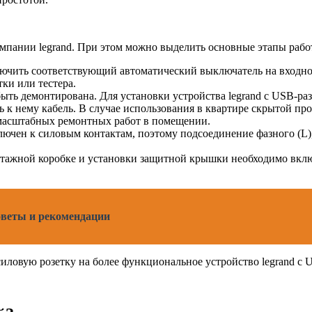
омпании legrand. При этом можно выделить основные этапы рабо
ючить соответствующий автоматический выключатель на входном
ки или тестера.
быть демонтирована. Для установки устройства legrand с USB-р
 к нему кабель. В случае использования в квартире скрытой про
м масштабных ремонтных работ в помещении.
лючен к силовым контактам, поэтому подсоединение фазного (L)
онтажной коробке и установки защитной крышки необходимо вклю
оветы и рекомендации
иловую розетку на более функциональное устройство legrand с 