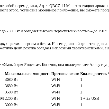
яют собой переходники, Aqara QBCZ11LM — это стационарная нас
После этого, установив мобильное приложение, вы сможете про
до 2500 Вт и обладает высокой термоустойчивостью – до 750 °С
двух цветах – черном и белом. На сегодняшний день это одно из
жетную цену, розетка обладает неплохими характеристиками, вы
теме «Умный дом Яндекса». Конечно, она поддерживает Алису и 
Максимальная мощность
Протокол связи
Кол-во розеток 
3680 Вт
Wi-Fi
1
3680 Вт
Wi-Fi
1
3500 Вт
Wi-Fi
2
CM
2200 Вт
Wi-Fi
1 + 2х USB
3000 Вт
Wi-Fi
1