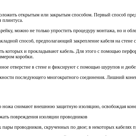
оложить открытым или закрытым способом. Первый способ предп
 плинтуса.
-рейку, можно не только упростить процедуру монтажа, но и об
кладной способ, предполагающий закрепление кабеля на стене
сть которых и прокладывают кабель. Для этого с помощью перфо
змером коробки.
нное отверстие в стене и фиксируют с помощью шурупов и дюбе
можности последующего многократного соединения. Лишний конец
го ножа снимают внешнюю защитную изоляцию, освобождая коне
ежать повреждения изоляции проводников
х пары проводников, скрученных по двое; в некоторых кабелях