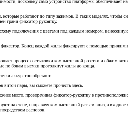
димости, поскольку само устройство платформы обеспечивает на
которые работают по типу зажимов. В таких моделях, чтобы сн
ей грани фиксатор-рукоятку.
 схему подключения с цветами под каждым номером, нанесенную
 в фиксатор. Конец каждой жилы фиксируют с помощью прижимн
ощает процесс состыковки компьютерной розетки и обжим витой 
ые по бокам выемки протолкнут жилы до конца.
сочки аккуратно обрезают.
в витой пары, вы сможете прочесть здесь.
жнее место, проворачивая фиксатор-рукоятку в противоположн
уют на стене, направляя компьютерный разъем вниз, а входное о
 посредством распорок.