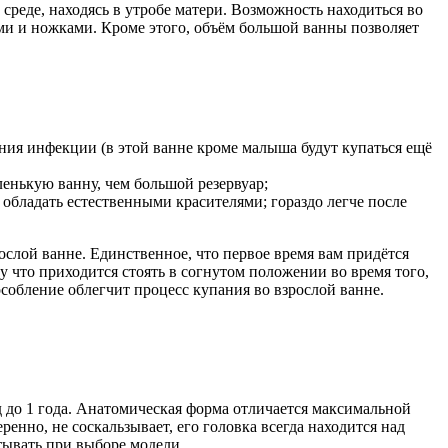
среде, находясь в утробе матери. Возможность находиться во
ами и ножками. Кроме этого, объём большой ванны позволяет
ения инфекции (в этой ванне кроме малыша будут купаться ещё
ленькую ванну, чем большой резервуар;
 обладать естественными красителями; гораздо легче после
ослой ванне. Единственное, что первое время вам придётся
у что приходится стоять в согнутом положении во время того,
обление облегчит процесс купания во взрослой ванне.
 до 1 года. Анатомическая форма отличается максимальной
нно, не соскальзывает, его головка всегда находится над
итывать при выборе модели.