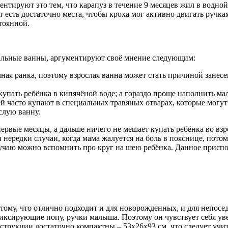
ируют это тем, что карапуз в течение 9 месяцев жил в водной 
т есть достаточно места, чтобы кроха мог активно двигать ручк
тоянной.
альные ванны, аргументируют своё мнение следующим:
ная ранка, поэтому взрослая ванна может стать причиной занес
 купать ребёнка в кипячёной воде; а гораздо проще наполнить ма
тей часто купают в специальных травяных отварах, которые могут
слую ванну.
рвые месяцы, а дальше ничего не мешает купать ребёнка во взр
 нередки случаи, когда мама жалуется на боль в пояснице, потом
чаю можно вспомнить про круг на шею ребёнка. Данное приспос
ому, что отлично подходит и для новорожденных, и для непосед
сирующие попу, ручки малыша. Поэтому он чувствует себя увере
онструкции достаточно компактны – 53x26x93 см, что следует уч