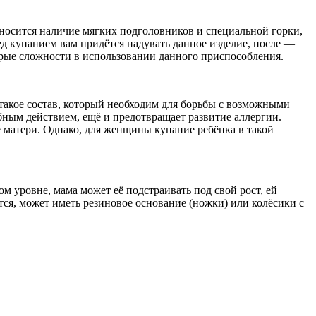
тносится наличие мягких подголовников и специальной горки,
ед купанием вам придётся надувать данное изделие, после —
орые сложности в использовании данного приспособления.
такое состав, который необходим для борьбы с возможными
бным действием, ещё и предотвращает развитие аллергии.
е матери. Однако, для женщины купание ребёнка в такой
м уровне, мама может её подстраивать под свой рост, ей
тся, может иметь резиновое основание (ножки) или колёсики с