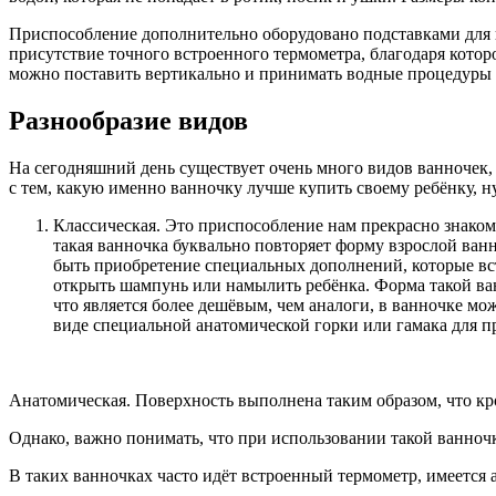
Приспособление дополнительно оборудовано подставками для 
присутствие точного встроенного термометра, благодаря котор
можно поставить вертикально и принимать водные процедуры 
Разнообразие видов
На сегодняшний день существует очень много видов ванночек, 
с тем, какую именно ванночку лучше купить своему ребёнку, н
Классическая. Это приспособление нам прекрасно знаком
такая ванночка буквально повторяет форму взрослой ванн
быть приобретение специальных дополнений, которые вст
открыть шампунь или намылить ребёнка. Форма такой ван
что является более дешёвым, чем аналоги, в ванночке м
виде специальной анатомической горки или гамака для п
Анатомическая. Поверхность выполнена таким образом, что кро
Однако, важно понимать, что при использовании такой ванночк
В таких ванночках часто идёт встроенный термометр, имеется 