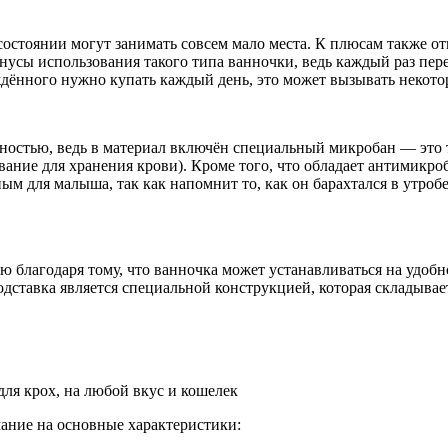
 состоянии могут занимать совсем мало места. К плюсам также о
нусы использования такого типа ванночки, ведь каждый раз пер
ождённого нужно купать каждый день, это может вызывать некот
ностью, ведь в материал включён специальный микробан — это 
ание для хранения крови). Кроме того, что обладает антимикро
ым для малыша, так как напомнит то, как он барахтался в утроб
 благодаря тому, что ванночка может устанавливаться на удобно
Подставка является специальной конструкцией, которая складывае
ля крох, на любой вкус и кошелек
мание на основные характеристики: