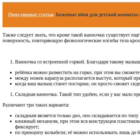
Популярные статьи
Бежевые обои для детской комнаты
Также следует знать, что кроме такой ванночки существует ещ
поверхность, повторяющую физиологические изгибы тела крох
Ванночка со встроенной горкой. Благодаря такому малыш
ребёнка можно разместить на горке, при этом вы сможете
между ножек карапуза располагается выступ, который пр
когда ваш малыш станет постарше, он просто сможет сидеть
Складная ванночка. Такой тип удобен, если у вас мало про
Различают три таких варианта:
складным является только дно, оно складывается по типу
книжный механизм, при этом вся конструкция пластиковая 
фиксирует;
по принципу колыбели; её можно использовать лишь до 6 