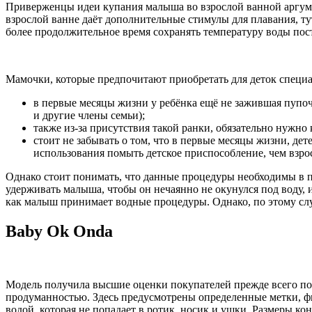
Приверженцы идеи купания малыша во взрослой ванной аргумент
взрослой ванне даёт дополнительные стимулы для плавания, ту
более продолжительное время сохранять температуру воды пос
Мамочки, которые предпочитают приобретать для деток специ
в первые месяцы жизни у ребёнка ещё не зажившая пупоч
и другие члены семьи);
также из-за присутствия такой ранки, обязательно нужно
стоит не забывать о том, что в первые месяцы жизни, де
использования помыть детское приспособление, чем взро
Однако стоит понимать, что данные процедуры необходимы в пе
удерживать малыша, чтобы он нечаянно не окунулся под воду, и
как малыш принимает водные процедуры. Однако, по этому слу
Baby Ok Onda
Модель получила высшие оценки покупателей прежде всего пот
продуманностью. Здесь предусмотрены определенные метки, фик
водой, которая не попадает в ротик, носик и ушки. Размеры к