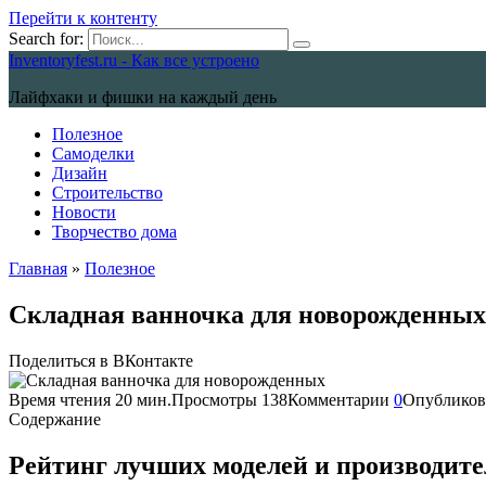
Перейти к контенту
Search for:
Inventoryfest.ru - Как все устроено
Лайфхаки и фишки на каждый день
Полезное
Самоделки
Дизайн
Строительство
Новости
Творчество дома
Главная
»
Полезное
Складная ванночка для новорожденных
Поделиться в ВКонтакте
Время чтения
20 мин.
Просмотры
138
Комментарии
0
Опубликов
Содержание
Рейтинг лучших моделей и производите