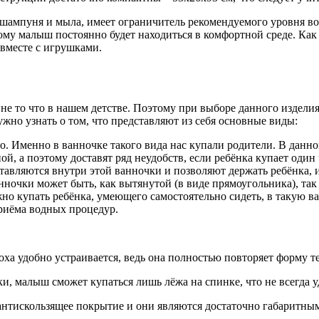
шампуня и мыла, имеет ограничитель рекомендуемого уровня в
ому малыш постоянно будет находиться в комфортной среде. Как 
вместе с игрушками.
не то что в нашем детстве. Поэтому при выборе данного изделия
ужно узнать о том, что представляют из себя основные виды:
о. Именно в ванночке такого вида нас купали родители. В данн
ой, а поэтому доставят ряд неудобств, если ребёнка купает од
авляются внутри этой ванночки и позволяют держать ребёнка, и
ночки может быть, как вытянутой (в виде прямоугольника), так 
ожно купать ребёнка, умеющего самостоятельно сидеть, в такую
риёма водных процедур.
ха удобно устраивается, ведь она полностью повторяет форму те
и, малыш сможет купаться лишь лёжа на спинке, что не всегда 
антискользящее покрытие и они являются достаточно габаритным