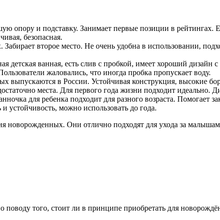
шую опору и подставку. Занимает первые позиции в рейтингах. 
чивая, безопасная.
 Забирает второе место. Не очень удобна в использовании, подхо
ная детская ванная, есть слив с пробкой, имеет хороший дизайн
ользователи жаловались, что иногда пробка пропускает воду.
х выпускаются в России. Устойчивая конструкция, высокие борт
достаточно места. Для первого года жизни подходит идеально. 
нночка для ребенка подходит для разного возраста. Помогает за
 и устойчивость, можно использовать до года.
я новорожденных. Они отлично подходят для ухода за малышами
 поводу того, стоит ли в принципе приобретать для новорождё