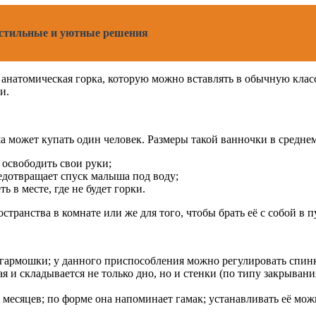
 стильные и уютные решения
ё анатомическая горка, которую можно вставлять в обычную кла
и.
а может купать один человек. Размеры такой ванночки в среднем
 освободить свои руки;
едотвращает спуск малыша под воду;
 в месте, где не будет горки.
странства в комнате или же для того, чтобы брать её с собой в 
 гармошки; у данного приспособления можно регулировать спинк
и складывается не только дно, но и стенки (по типу закрывания 
месяцев; по форме она напоминает гамак; устанавливать её мож