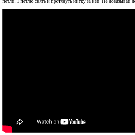
петли, 1 петлю снять и протянуть нитку за ней. Не довязывай д