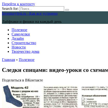
Перейти к контенту
Search for:
Inventoryfest.ru - Как все устроено
Лайфхаки и фишки на каждый день
Полезное
Самоделки
Дизайн
Строительство
Новости
Творчество дома
Главная
»
Полезное
Следки спицами: видео-уроки со схема
Поделиться в ВКонтакте