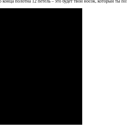
о конца полотна 12 петель – это будет твой носок, который ты по