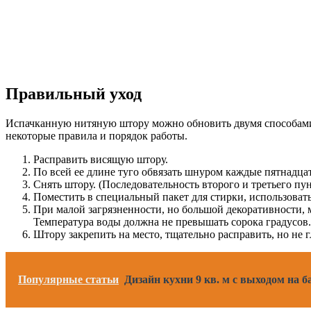
Правильный уход
Испачканную нитяную штору можно обновить двумя способами: 
некоторые правила и порядок работы.
Расправить висящую штору.
По всей ее длине туго обвязать шнуром каждые пятнадца
Снять штору. (Последовательность второго и третьего пун
Поместить в специальный пакет для стирки, использоват
При малой загрязненности, но большой декоративности, 
Температура воды должна не превышать сорока градусов.
Штору закрепить на место, тщательно расправить, но не г
Популярные статьи
Дизайн кухни 9 кв. м с выходом на б