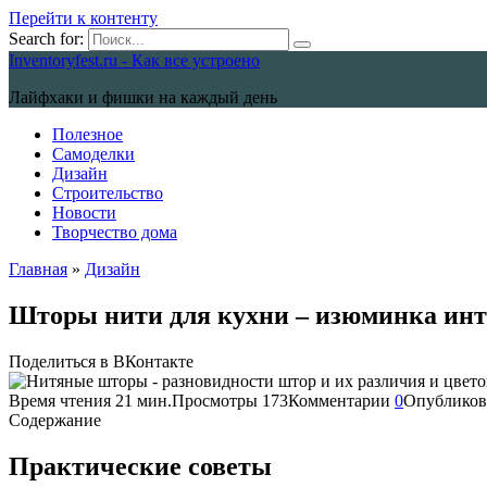
Перейти к контенту
Search for:
Inventoryfest.ru - Как все устроено
Лайфхаки и фишки на каждый день
Полезное
Самоделки
Дизайн
Строительство
Новости
Творчество дома
Главная
»
Дизайн
Шторы нити для кухни – изюминка инт
Поделиться в ВКонтакте
Время чтения
21 мин.
Просмотры
173
Комментарии
0
Опубликов
Содержание
Практические советы