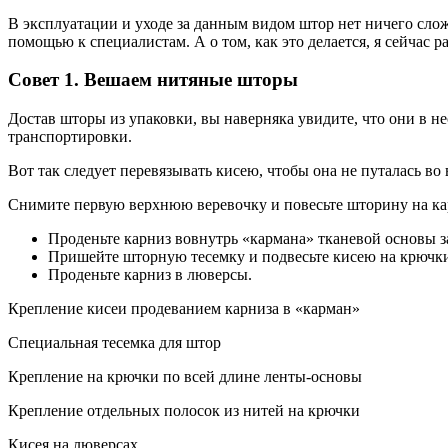
В эксплуатации и уходе за данным видом штор нет ничего слож
помощью к специалистам. А о том, как это делается, я сейчас р
Совет 1. Вешаем нитяные шторы
Достав шторы из упаковки, вы наверняка увидите, что они в н
транспортировки.
Вот так следует перевязывать кисею, чтобы она не путалась во
Снимите первую верхнюю веревочку и повесьте шторину на карн
Проденьте карниз вовнутрь «кармана» тканевой основы за
Пришейте шторную тесемку и подвесьте кисею на крючк
Проденьте карниз в люверсы.
Крепление кисеи продеванием карниза в «карман»
Специальная тесемка для штор
Крепление на крючки по всей длине ленты-основы
Крепление отдельных полосок из нитей на крючки
Кисея на люверсах