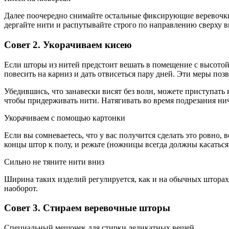
Далее поочередно снимайте остальные фиксирующие веревочки 
дергайте нити и распутывайте строго по направлению сверху в
Совет 2. Укорачиваем кисею
Если шторы из нитей предстоит вешать в помещение с высотой 
повесить на карниз и дать отвисеться пару дней. Эти меры поз
Убедившись, что занавески висят без волн, можете приступать 
чтобы придерживать нити. Натягивать во время подрезания ни
Укорачиваем с помощью картонки
Если вы сомневаетесь, что у вас получится сделать это ровно,
концы штор к полу, и режьте (ножницы всегда должны касаться
Сильно не тяните нити вниз
Ширина таких изделий регулируется, как и на обычных шторах –
наоборот.
Совет 3. Стираем веревочные шторы
Специальный мешочек для стирки деликатных вещей