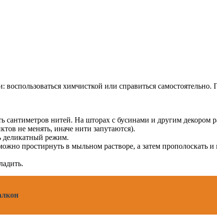
воспользоваться химчисткой или справиться самостоятельно. П
ть сантиметров нитей. На шторах с бусинами и другим декором р
ктов не менять, иначе нити запутаются).
ь деликатный режим.
можно простирнуть в мыльном растворе, а затем прополоскать и
ладить.
алкон