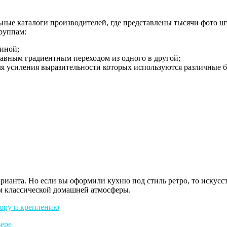
е каталоги производителей, где представлены тысячи фото што
руппам:
иной;
авным градиентным переходом из одного в другой;
 усиления выразительности которых используются различные бле
арианта. Но если вы оформили кухню под стиль ретро, то искус
ем классической домашней атмосферы.