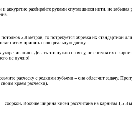
и аккуратно разбирайте руками спутавшиеся нити, не забывая р
низ.
потолков 2,8 метров, то потребуется обрезка их стандартной дл
волят нитям принять свою реальную длину.
к укорачиванию. Делать это нужно на весу, не снимая их с карн
чего не нужно!
 возьмите расческу с редкими зубьями – она облегчит задачу. Про
 своим краем расчески).
 сборкой. Вообще ширина кисеи рассчитана на карнизы 1,5-3 мет