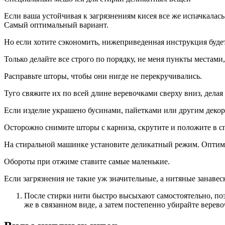
Если ваша устойчивая к загрязнениям кисея все же испачкалась
Самый оптимальный вариант.
Но если хотите сэкономить, нижеприведенная инструкция будет
Только делайте все строго по порядку, не меня пункты местами
Расправьте шторы, чтобы они нигде не перекручивались.
Туго свяжите их по всей длине веревочками сверху вниз, делая
Если изделие украшено бусинами, пайетками или другим декор
Осторожно снимите шторы с карниза, скрутите и положите в с
На стиральной машинке установите деликатный режим. Оптима
Обороты при отжиме ставите самые маленькие.
Если загрязнения не такие уж значительные, а нитяные занаве
После стирки нити быстро высыхают самостоятельно, поэ
же в связанном виде, а затем постепенно убирайте верев