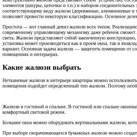
элементов (шнуры, цепочки и т.п.) и набором соединительных
соответствующему виду жалюзи (деревянные, алюминиевые и т
позволяет провести некоторую классификацию. Основное деле
Простота — вот главный девиз жалюзи всех типов. Реализацию 
современному управляющему механизму даже ребенок сможет ле
света. Жалюзи представляют собой законченную конструкцию,
установка может производиться как в проем окна, так и внак
вариант. Основная задача жалюзи — защитить помещение от с
помещениях и интерьерах.
Какие жалюзи выбрать
Нетканевые жалюзи в интерьере квартиры можно использовать
помещения подойдет определенный тип жалюзи. Поэтому необхо
Жалюзи в гостиной и спальне. В гостиной или спальне оконны
комфортный световой режим.
Большие окна можно оборудовать вертикальными жалюзи, котор
При выборе сворачивающихся бумажных жалюзи можно создать к