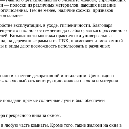
ели — полоски из различных материалов, дающих название
ногочисленны. Тем не менее, наличие схожих признаков
зонтальные.
обстве эксплуатации, в уходе, гигиеничности. Благодаря
щения от полного затемнения до слабого, мягкого рассеянного
елей. Возможности монтажа практически универсальны:
 окна, на деревянные рамы и из ПВХ, применяют и межрамный
мы и виды дают возможность использовать в различных
 или в качестве декоративной инсталляции. Для каждого
 – какую выбрать конструкцию жалюзи на окна и материал.
не попадали прямые солнечные лучи и был обеспечен
а прекрасного вида за окном.
в любую часть комнаты. Кроме того, такие жалюзи на окна в