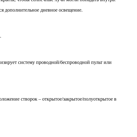
ся дополнительное дневное освещение.
.
визирует систему проводной/беспроводной пульт или
положение створок – открытое/закрытое/полуоткрытое в