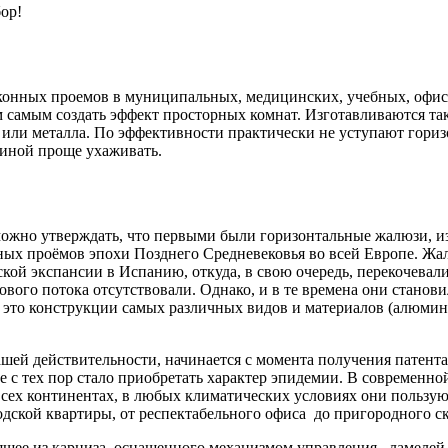
ор!
конных проемов в муниципальных, медицинских, учебных, офис
м самым создать эффект просторных комнат. Изготавливаются т
 или металла. По эффективности практически не уступают гори
риной проще ухаживать.
можно утверждать, что первыми были горизонтальные жалюзи, из
рных проёмов эпохи Позднего Средневековья во всей Европе. Жал
ской экспансии в Испанию, откуда, в свою очередь, перекочева
вого потока отсутствовали. Однако, и в те времена они станов
это конструкции самых различных видов и материалов (алюмини
ашей действительности, начинается с момента получения патен
е с тех пор стало приобретать характер эпидемии. В современно
а всех континентах, в любых климатических условиях они поль
дской квартиры, от респектабельного офиса до пригородного ск
ящее из карниза, оснащенного механизмом управления, ламеле