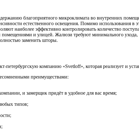
держанию благоприятного микроклимата во внутренних помещен
енсивности естественного освещения. Помимо использования в 
зволяют наиболее эффективно контролировать количество поступ
помещениями и улицей. Жалюзи требуют минимального ухода, ф
полностью заменить шторы.
т-петербургскую компанию «Svetloff», которая реализует и уст
 несомненными преимуществами:
омпании, и замерщик придёт в удобное для вас время;
любых типов;
ости;
и;