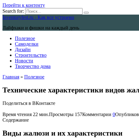
Перейти к контенту
Search for:
Inventoryfest.ru - Как все устроено
Лайфхаки и фишки на каждый день
Полезное
Самоделки
Дизайн
Строительство
Новости
Творчество дома
Главная
»
Полезное
Технические характеристики видов жа
Поделиться в ВКонтакте
Время чтения
22 мин.
Просмотры
157
Комментарии
0
Опубликов
Содержание
Виды жалюзи и их характеристики