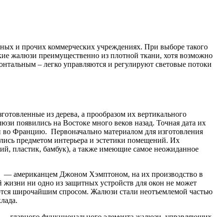
ных и прочих коммерческих учреждениях. При выборе такого
акие жалюзи преимущественно из плотной ткани, хотя возможно
зонтальным – легко управляются и регулируют световые потоки
готовленные из дерева, а прообразом их вертикального
юзи появились на Востоке много веков назад. Точная дата их
ли во Францию. Первоначально материалом для изготовления
ились предметом интерьера и эстетики помещений. Их
й, пластик, бамбук), а также имеющие самое неожиданное
та — американцем Джоном Хэмптоном, на их производство в
й жизни ни одно из защитных устройств для окон не может
зуются широчайшим спросом. Жалюзи стали неотъемлемой частью
лада.
й — главного функционального элемента жалюзи, управляющих