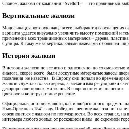
Словом, жалюзи от компании «Svetloff» — это правильный выб
Вертикальные жалюзи
Модификация, которую чаще всего выбирают для оснащения о
варианта удается визуально увеличить высоту помещений и те
применение всех традиционных материалов – дерева, пластика
с улицы. К тому же за вертикальными ламелями с большей ши
История жалюзи
В истории жалюзи не все ясно и однозначно, но со смелостью 
аналога, скорее всего, были лоскутные матерчатые завесы две
появления не известна. В Европу они попали во времена араб
жалюзи служило только дерево, а механизмы регулировки свето
декорировали полосками ткани. В современном исполнении — 
цветовое и конструктивное решение.
Официальная история жалюзи, как и любого иного предмета н
Нью-Орлеане в 1841 году. Победное шествие жалюзи по планет
соревноваться с жалюзи по популярности. Во всех странах, н
интерьера любого жилья: от роскошной вилы до скромной горо
Конструктивно жалюзи представляют собой устройство, состо