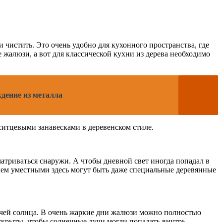
чистить. Это очень удобно для кухонного пространства, где
жалюзи, а вот для классической кухни из дерева необходимо
дение из металла
ситцевыми занавесками в деревенском стиле.
атриваться снаружи. А чтобы дневной свет иногда попадал в
чем уместными здесь могут быть даже специальные деревянные
учей солнца. В очень жаркие дни жалюзи можно полностью
ткрыты, чтобы солнечные лучи могли попадать внутрь.