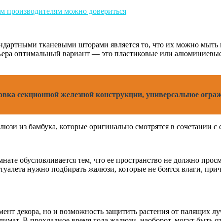
дартными тканевыми шторами является то, что их можно мыть и 
ьера оптимальный вариант — это пластиковые или алюминиевые 
овка секционной железной конструкции, универсальное ограж
юзи из бамбука, которые оригинально смотрятся в сочетании с 
ате обусловливается тем, что ее пространство не должно просм
туалета нужно подбирать жалюзи, которые не боятся влаги, при
мент декора, но и возможность защитить растения от палящих л
имат. В прохладное время года жалюзи, наоборот, могут быть о