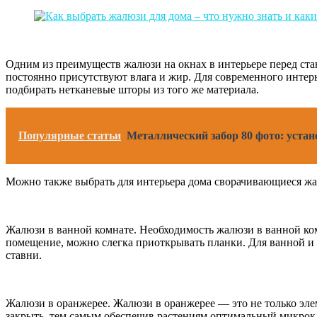
Одним из преимуществ жалюзи на окнах в интерьере перед стан
постоянно присутствуют влага и жир. Для современного интер
подбирать нетканевые шторы из того же материала.
Популярные статьи
Металлический забор 80 фото: устан
Можно также выбрать для интерьера дома сворачивающиеся жал
Жалюзи в ванной комнате. Необходимость жалюзи в ванной комн
помещение, можно слегка приоткрывать планки. Для ванной и 
ставни.
Жалюзи в оранжерее. Жалюзи в оранжерее — это не только эле
закрыть, тем самым обеспечив растениям оптимальный микрокл