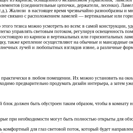
 элементов (соединительные цепочки, держатели, лесенки). Лам
.д.). Жалюзи в настоящее время чрезвычайно разнообразны и м
ние связано с расположением ламелей — вертикальные или гори
этого тезиса можно усмотреть во всем: в самой конструкции, уд
гко управлять световым потоком, регулируя освещенность поме
 состоящую из карниза и вертикальных или горизонтальных лам
ладку, также крепление осуществляют на обычные и мансардные
олнечных лучей и любопытных взглядов извне, а различные фор
 практически в любом помещении. Их можно установить на окна
димо предварительно продумать дизайн интерьера, а затем уже
й блок должен быть обустроен таким образом, чтобы в комнату 
ые при необходимости могут быть полностью открыты для обзор
омфортный для глаз световой поток, который будет направлен 