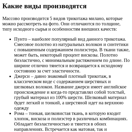
Какие виды производятся
Массово производится 5 видов трикотажа милано, которые
можно рассмотреть на фото. Они отличаются по толщине,
типу исходного сырья и особенностям внешних качеств:
Пунто – наиболее популярный вид данного трикотажа.
Смесовое полотно из натуральных волокон и синтетики
с повышенным содержанием полиэстера. В ткани также,
может быть, некоторый процент вискозы. Полотно
биэластично, с минимальным растяжением по длине. По
ширине отлично тянется и возвращается к исходному
состоянию за счет эластичности.
Джерси – давно знакомый плотный трикотаж, в
классическом виде с содержанием шерстяных и
шелковых волокон. Название джерси имеет английское
происхождение и когда-то представлял собой толстый,
грубый материал из 100% шерсти. Шелковый материал
будет легкий и тонкий, а шерстяной идет на верхнюю
одежду
Рома – тонкая, шелковистая ткань, в которую входит
хлопок, вискоза и полиэстер в различных комбинациях.
Обладает биэластичностью и тянется в обоих
направлениях. Встречается как матовая, так и