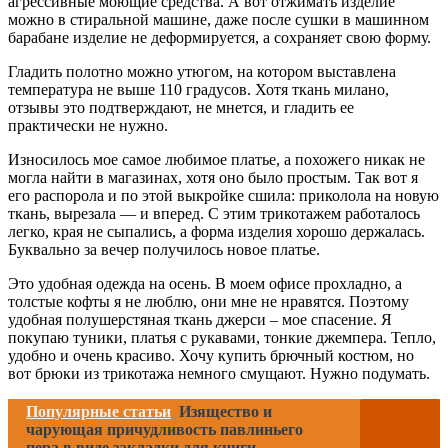
агрессивные моющие средства. А вот отжимать изделие
можно в стиральной машине, даже после сушки в машинном
барабане изделие не деформируется, а сохраняет свою форму.
Гладить полотно можно утюгом, на котором выставлена
температура не выше 110 градусов. Хотя ткань милано,
отзывы это подтверждают, не мнется, и гладить ее
практически не нужно.
Износилось мое самое любимое платье, а похожего никак не
могла найти в магазинах, хотя оно было простым. Так вот я
его распорола и по этой выкройке сшила: приколола на новую
ткань, вырезала — и вперед. С этим трикотажем работалось
легко, края не сыпались, а форма изделия хорошо держалась.
Буквально за вечер получилось новое платье.
Это удобная одежда на осень. В моем офисе прохладно, а
толстые кофты я не люблю, они мне не нравятся. Поэтому
удобная полушерстяная ткань джерси – мое спасение. Я
покупаю туники, платья с рукавами, тонкие джемпера. Тепло,
удобно и очень красиво. Хочу купить брючный костюм, но
вот брюки из трикотажа немного смущают. Нужно подумать.
Популярные статьи
Изящество и
чарующая причудливость павлиньего
пера в виде закладки для книги,