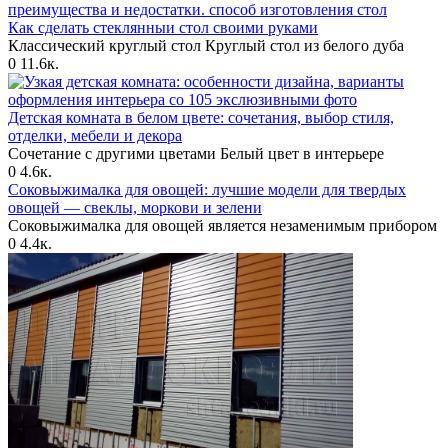
Как сделать стеклянныи стол своими руками
Классический круглый стол Круглый стол из белого дуба
0
11.6к.
Детская комната в белом цвете: сочетания, выбор стиля,
отделки, мебели и декора
Сочетание с другими цветами Белый цвет в интерьере
0
4.6к.
Соковыжималка для овощей: лучшие модели для твердых
овощей — свеклы, моркови и зелени
Соковыжималка для овощей является незаменимым прибором
0
4.4к.