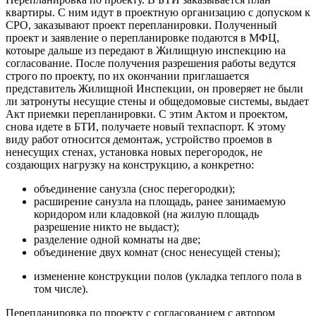
квартиры. С ним идут в проектную организацию с допуском к
СРО, заказывают проект перепланировки. Полученный
проект и заявление о перепланировке подаются в МФЦ,
котоыре дальше из передают в Жилищную инспекцию на
согласование. После получения разрешения работы ведутся
строго по проекту, по их окончании приглашается
представитель Жилищной Инспекции, он проверяет не были
ли затронуты несущие стены и общедомовые системы, выдает
Акт приемки перепланировки. С этим Актом и проектом,
снова идете в БТИ, получаете новый техпаспорт. К этому
виду работ относится демонтаж, устройство проемов в
ненесущих стенах, установка новых перегородок, не
создающих нагрузку на конструкцию, а конкретно:
объединение санузла (снос перегородки);
расширение санузла на площадь, ранее занимаемую
коридором или кладовкой (на жилую площадь
разрешение никто не выдаст);
разделение одной комнаты на две;
объединение двух комнат (снос ненесущей стены);
изменение конструкции полов (укладка теплого пола в
том числе).
Перепланировка по проекту с согласованием с автором