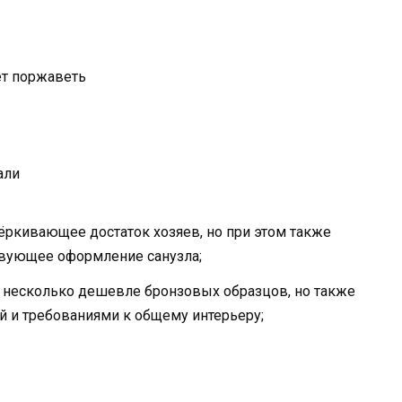
ет поржаветь
али
чёркивающее достаток хозяев, но при этом также
твующее оформление санузла;
а несколько дешевле бронзовых образцов, но также
й и требованиями к общему интерьеру;