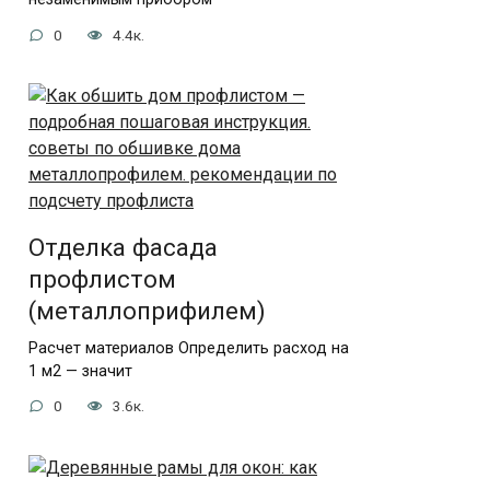
0
4.4к.
Отделка фасада
профлистом
(металлоприфилем)
Расчет материалов Определить расход на
1 м2 — значит
0
3.6к.