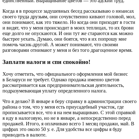
единственный. Выращивание цветов — это адский труд.
Когда я в процессе задушевных бесед рассказываю о нюансах
своего труда друзьям, они сочувственно кивают головой, мол,
они понимают, как это тяжело. Но когда они приходят в гости
и видят, что у меня происходит в моих теплицах, то их брови
еще долго не опускаются. И они тут же стараются как можно
быстрее уехать. Думаю, они боятся, что я их попрошу мне
помочь часик-другой. А может понимают, что своими
разговорами отнимают у меня и без того драгоценное время.
Заплати налоги и спи спокойно!
Хочу отметить, что официального оформления мой бизнес
в Беларуси не требует. Однако продажа именно цветов
рассматривается как предпринимательская деятельность,
подразумевающая уплату определенного налога.
Что я делаю? В январе я беру справку в администрации своего
района о том, что у меня есть приусадебный участок, где
прописывается все, что я на нем выращиваю. С этой справкой
я иду в налоговую, но не в январе, а непосредственно перед
продажей. Итого, я оплачиваю всего 1 месяц продажи, май. В
цифрах это около 50 у. е. Для удобства все цифры я буду
приводить в валюте.