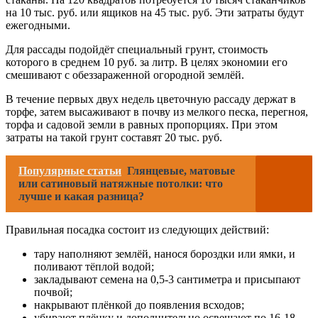
на 10 тыс. руб. или ящиков на 45 тыс. руб. Эти затраты будут
ежегодными.
Для рассады подойдёт специальный грунт, стоимость
которого в среднем 10 руб. за литр. В целях экономии его
смешивают с обеззараженной огородной землёй.
В течение первых двух недель цветочную рассаду держат в
торфе, затем высаживают в почву из мелкого песка, перегноя,
торфа и садовой земли в равных пропорциях. При этом
затраты на такой грунт составят 20 тыс. руб.
Популярные статьи
Глянцевые, матовые
или сатиновый натяжные потолки: что
лучше и какая разница?
Правильная посадка состоит из следующих действий:
тару наполняют землёй, нанося бороздки или ямки, и
поливают тёплой водой;
закладывают семена на 0,5-3 сантиметра и присыпают
почвой;
накрывают плёнкой до появления всходов;
убирают плёнку и дополнительно освещают по 16-18