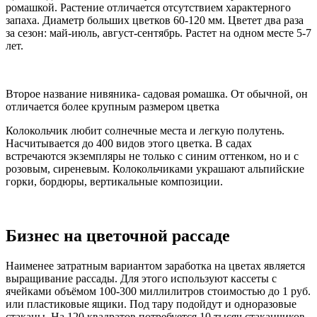
ромашкой. Растение отличается отсутствием характерного
запаха. Диаметр больших цветков 60-120 мм. Цветет два раза
за сезон: май-июль, август-сентябрь. Растет на одном месте 5-7
лет.
Второе название нивяника- садовая ромашка. От обычной, он
отличается более крупным размером цветка
Колокольчик любит солнечные места и легкую полутень.
Насчитывается до 400 видов этого цветка. В садах
встречаются экземпляры не только с синим оттенком, но и с
розовым, сиреневым. Колокольчиками украшают альпийские
горки, бордюры, вертикальные композиции.
Бизнес на цветочной рассаде
Наименее затратным вариантом заработка на цветах является
выращивание рассады. Для этого используют кассеты с
ячейками объёмом 100-300 миллилитров стоимостью до 1 руб.
или пластиковые ящики. Под тару подойдут и одноразовые
стаканы. На 120 квадратов потребуется 10 тысяч стаканчиков