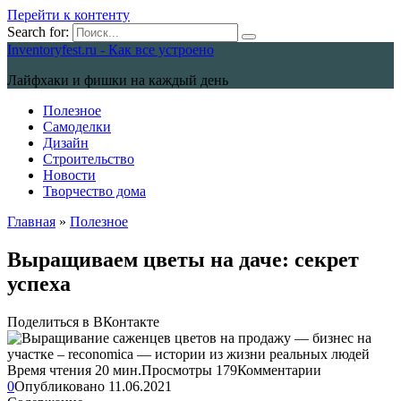
Перейти к контенту
Search for:
Inventoryfest.ru - Как все устроено
Лайфхаки и фишки на каждый день
Полезное
Самоделки
Дизайн
Строительство
Новости
Творчество дома
Главная
»
Полезное
Выращиваем цветы на даче: секрет
успеха
Поделиться в ВКонтакте
Время чтения
20 мин.
Просмотры
179
Комментарии
0
Опубликовано
11.06.2021