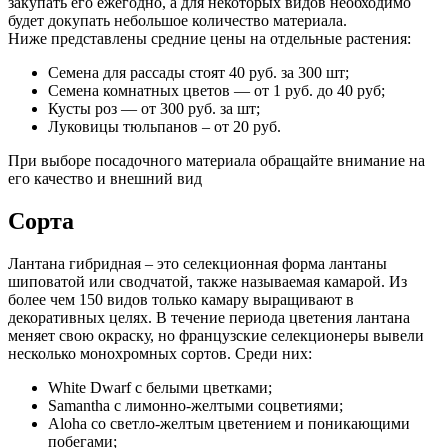
закупать его ежегодно, а для некоторых видов необходимо
будет докупать небольшое количество материала.
Ниже представлены средние цены на отдельные растения:
Семена для рассады стоят 40 руб. за 300 шт;
Семена комнатных цветов — от 1 руб. до 40 руб;
Кусты роз — от 300 руб. за шт;
Луковицы тюльпанов – от 20 руб.
При выборе посадочного материала обращайте внимание на
его качество и внешний вид
Сорта
Лантана гибридная – это селекционная форма лантаны
шиповатой или сводчатой, также называемая камарой. Из
более чем 150 видов только камару выращивают в
декоративных целях. В течение периода цветения лантана
меняет свою окраску, но французские селекционеры вывели
несколько монохромных сортов. Среди них:
White Dwarf с белыми цветками;
Samantha с лимонно-желтыми соцветиями;
Aloha со светло-желтым цветением и поникающими
побегами;