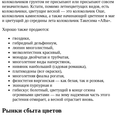
колокольчиков грунтом не присыпают или присыпают совсем
незначительно. Кстати, помимо летнецветущих видов, есть
колокольчики, цветущие весной — это колокольчик Оше,
колокольчик камнеломка, а также начинающий цветение в мае
и цветущий до середины лета колокольчик Такесима «Alba».
Хорошо также продаются:
гвоздики,
гибридный дельфиниум,
люпин многолистный,
мелколепестник красивый,
монарда двойчатая и трубчатая,
многолетние виды наперстянок,
нивяник наибольший (садовая ромашка),
платикодоны (все окраски),
многолетняя фиалка рогатая,
физостегия виргинская — как белая, так и розовая,
эхинацея пурпурная и
гибискус болотный, цветущий в конце сезона
огромными цветами — на зиму надземная часть этого
растения отмирает, а весной отрастает вновь.
Рынки сбыта цветов