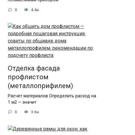
0
4.4к.
Отделка фасада
профлистом
(металлоприфилем)
Расчет материалов Определить расход на
1 м2 — значит
0
3.6к.