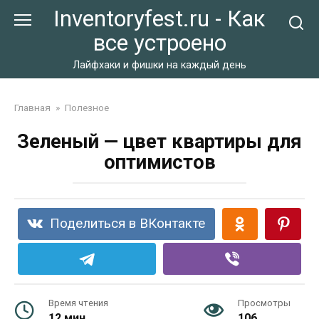
Перейти
Inventoryfest.ru - Как
к
все устроено
контенту
Лайфхаки и фишки на каждый день
Главная
»
Полезное
Зеленый — цвет квартиры для
оптимистов
Поделиться в ВКонтакте
Время чтения
Просмотры
12 мин.
106