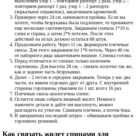
выполняем узор 1 – повторяем раппорт 2 раза, узор 2 –
повторяем раппорт 1 раз, узор 1 – 2 раппорта
(зеркальное отражение), заканчиваем кромочной.
Примерно через 24 см. начинаются проймы. Если вы
хотите, чтобы безрукавка была подлиннее, то провяжите
еще несколько сантиметров. Закрываем сначала 1*10 п.
слева и справа, а затем 2*6 петелек. После этих
действий на иглах должно остаться 68 штук.
Продолжаем работу. Через 11 см. формируем плечевые
скосы. Для этого закрываем по 1*6 петель. Через 40 см.
от наборного ряда заканчиваем вязание. Спинка готова.
Перед отличается от спинки только наличием
горловины. Для высоты 28 см. – связать полотно так же,
как и заднюю часть безрукавки.
Далее – 2 петли в середине закрываем. Теперь у вас два
части, их вяжем отдельно друг от друга. С внутренней
стороны горловины убавляем по 1 шт. всего 16 раз.
Плечевые скосы аналогичны спине.
Остается лишь собрать вязаный жилет. Немного
намочите детали и дайте им высохнуть, можно
разгладить их утюгом. Сшиваем плечики, а потом бока.
В завершении последний штрих – обвязываем проймы и
горловину резинкой.
Как связать жилет спицами для