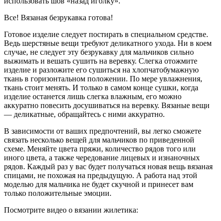
использовать шов «назад иголку».
Все! Вязаная безрукавка готова!
Готовое изделие следует постирать в специальном средстве.
Ведь шерстяные вещи требуют деликатного ухода. Ни в коем
случае, не следует эту безрукавку для мальчиков сильно
выжимать и вешать сушить на веревку. Слегка отожмите
изделие и разложите его сушиться на хлопчатобумажную
ткань в горизонтальном положении. По мере увлажнения,
ткань стоит менять. И только в самом конце сушки, когда
изделие останется лишь слегка влажным, его можно
аккуратно повесить досушиваться на веревку. Вязаные вещи
— деликатные, обращайтесь с ними аккуратно.
В зависимости от ваших предпочтений, вы легко сможете
связать несколько вещей для мальчиков по приведенной
схеме. Меняйте цвета пряжи, количество рядов того или
иного цвета, а также чередование лицевых и изнаночных
рядов. Каждый раз у вас будет получаться новая вещь вязаная
спицами, не похожая на предыдущую. А работа над этой
моделью для мальчика не будет скучной и принесет вам
только положительные эмоции.
Посмотрите видео о вязании жилетика: