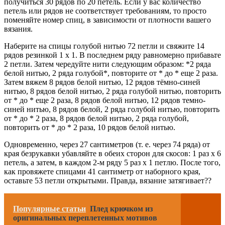
получиться 30 рядов по 20 петель. Если у вас количество
петель или рядов не соответствует требованиям, то просто
поменяйте номер спиц, в зависимости от плотности вашего
вязания.
Наберите на спицы голубой нитью 72 петли и свяжите 14
рядов резинкой 1 х 1. В последнем ряду равномерно прибавьте
2 петли. Затем чередуйте нити следующим образом: *2 ряда
белой нитью, 2 ряда голубой*, повторите от * до * еще 2 раза.
Затем вяжем 8 рядов белой нитью, 12 рядов тёмно-синей
нитью, 8 рядов белой нитью, 2 ряда голубой нитью, повторить
от * до * еще 2 раза, 8 рядов белой нитью, 12 рядов темно-
синей нитью, 8 рядов белой, 2 ряда голубой нитью, повторить
от * до * 2 раза, 8 рядов белой нитью, 2 ряда голубой,
повторить от * до * 2 раза, 10 рядов белой нитью.
Одновременно, через 27 сантиметров (т. е. через 74 ряда) от
края безрукавки убавляйте в обеих сторон для скосов: 1 раз х 6
петель, а затем, в каждом 2-м ряду 5 раз х 1 петлю. После того,
как провяжете спицами 41 сантиметр от наборного края,
оставьте 53 петли открытыми. Правда, вязание затягивает??
Популярные статьи
Плед крючком из
оригинальных переплетенных мотивов