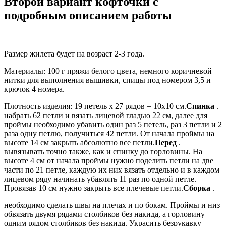
Второй вариант кофточки с
подробным описанием работы
Размер жилета будет на возраст 2-3 года.
Материалы: 100 г пряжи белого цвета, немного коричневой
нитки для выполнения вышивки, спицы под номером 3,5 и
крючок 4 номера.
Плотность изделия: 19 петель х 27 рядов = 10х10 см.
Спинка
.
набрать 62 петли и вязать лицевой гладью 22 см, далее для
проймы необходимо убавить один раз 5 петель, раз 3 петли и 2
раза одну петлю, получиться 42 петли. От начала проймы на
высоте 14 см закрыть абсолютно все петли.
Перед
.
вывязывать точно также, как и спинку до горловины. На
высоте 4 см от начала проймы нужно поделить петли на две
части по 21 петле, каждую их них вязать отдельно и в каждом
лицевом ряду начинать убавлять 11 раз по одной петле.
Провязав 10 см нужно закрыть все плечевые петли.
Сборка
.
необходимо сделать швы на плечах и по бокам. Проймы и низ
обвязать двумя рядами столбиков без накида, а горловину –
одним рядом столбиков без накида. Украсить безрукавку