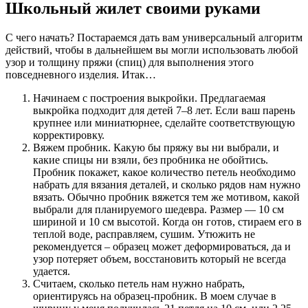
Школьный жилет своими руками
С чего начать? Постараемся дать вам универсальный алгоритм
действий, чтобы в дальнейшем вы могли использовать любой
узор и толщину пряжи (спиц) для выполнения этого
повседневного изделия. Итак…
Начинаем с построения выкройки. Предлагаемая
выкройка подходит для детей 7–8 лет. Если ваш парень
крупнее или миниатюрнее, сделайте соответствующую
корректировку.
Вяжем пробник. Какую бы пряжу вы ни выбрали, и
какие спицы ни взяли, без пробника не обойтись.
Пробник покажет, какое количество петель необходимо
набрать для вязания деталей, и сколько рядов нам нужно
вязать. Обычно пробник вяжется тем же мотивом, какой
выбрали для планируемого шедевра. Размер — 10 см
шириной и 10 см высотой. Когда он готов, стираем его в
теплой воде, расправляем, сушим. Утюжить не
рекомендуется – образец может деформироваться, да и
узор потеряет объем, восстановить который не всегда
удается.
Считаем, сколько петель нам нужно набрать,
ориентируясь на образец-пробник. В моем случае в