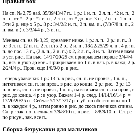
Правый бок
На сп. № 2,75 наб. 35/39/43/47 п.. 1 р.: 1 и. п., 2 л. п., *2 и. п., 2
л. п., от *.. 2 р.: *2 и. п., 2 л. п., от * до пос. 3 п., 2 и. п., 1 л. п..
Эти 2 р. еще х 5 р.. 8 р.: 3/4/2/2 и. п., 2 п. вм. и., (7/8/7/8 и. п., 2
п. вм. и.) х 3/3/4/4 р., 3 и. п..
Меняем сп. на № 3,25, орнамент ниже. 1 р.: л. п.. 2 р.: и. п.. 3
р.: 3 л. п.. (2 и. п., 2 л. п.) х 2 р., 2 и. п., 18/22/25/29 л. п.. 4 р.: и.
п. до пос. 13 п., (2 л. п., 2 и. п.) х 2, 2 л. п., 3 и. п.. Затем вяжем
в уст. рис.. На выс. 14/17/20/25 см прикрываем первые 3/4/4/4
п., вяз. в узор до кон.. Прикрываем по 1 п. в нач. р. в кажд. 2 р.
2/2/4/4 р.. Пров. еще 1/0/0/0 р. в рис..
Теперь убавочки: 1 р.: 13 п. в рис., сн. п. не провяз., 1 л. п.,
натягиваем сн. п. на пров., в рис. до конца. 2 р.: рис.. 3 р.: 13
п. в рис., сн. п. не провяз., 1 л. п., натягиваем сн. п. на пров., в
рис. до конца. 4 р.: в узор. Вяжем 1-4 р. след. 14/14/16/14 р. =
17/20/20/25 п.. Сейчас 5/13/13/17 р. с уб. по обе стороны по 1
п. в каждом 4 р., затем ровно в рис. до скоса плечиков спины.
Сл. р.: зак. по плечикам 7/8/8/10 п., в рис. = 8/8/8/10 п.. Сл. р.:
по рисун., зак. все п..
Сборка безрукавки для мальчиков