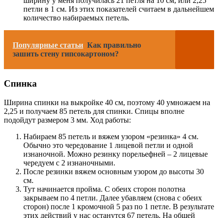
ширину у меня получилась 21 петля на 10 см, или 2,25
петли в 1 см. Из этих показателей считаем в дальнейшем
количество набираемых петель.
Популярные статьи
Как правильно
зашить стену гипсокартоном?
Спинка
Ширина спинки на выкройке 40 см, поэтому 40 умножаем на
2,25 и получаем 85 петель для спинки. Спицы вполне
подойдут размером 3 мм. Ход работы:
Набираем 85 петель и вяжем узором «резинка» 4 см.
Обычно это чередование 1 лицевой петли и одной
изнаночной. Можно резинку порельефней – 2 лицевые
чередуем с 2 изнаночными.
После резинки вяжем основным узором до высоты 30
см.
Тут начинается пройма. С обеих сторон полотна
закрываем по 4 петли. Далее убавляем (снова с обеих
сторон) после 1 кромочной 5 раз по 1 петле. В результате
этих действий у нас останутся 67 петель. На общей