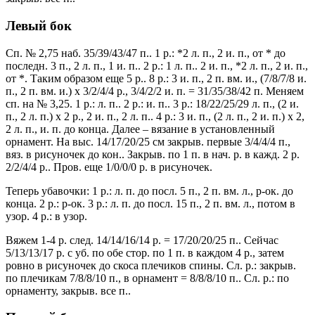
Левый бок
Сп. № 2,75 наб. 35/39/43/47 п.. 1 р.: *2 л. п., 2 и. п., от * до
последн. 3 п., 2 л. п., 1 и. п.. 2 р.: 1 л. п.. 2 и. п., *2 л. п., 2 и. п.,
от *. Таким образом еще 5 р.. 8 р.: 3 и. п., 2 п. вм. и., (7/8/7/8 и.
п., 2 п. вм. и.) х 3/2/4/4 р., 3/4/2/2 и. п. = 31/35/38/42 п. Меняем
сп. на № 3,25. 1 р.: л. п.. 2 р.: и. п.. 3 р.: 18/22/25/29 л. п., (2 и.
п., 2 л. п.) х 2 р., 2 и. п., 2 л. п.. 4 р.: 3 и. п., (2 л. п., 2 и. п.) х 2,
2 л. п., и. п. до конца. Далее – вязание в установленный
орнамент. На выс. 14/17/20/25 см закрыв. первые 3/4/4/4 п.,
вяз. в рисуночек до кон.. Закрыв. по 1 п. в нач. р. в кажд. 2 р.
2/2/4/4 р.. Пров. еще 1/0/0/0 р. в рисуночек.
Теперь убавочки: 1 р.: л. п. до посл. 5 п., 2 п. вм. л., р-ок. до
конца. 2 р.: р-ок. 3 р.: л. п. до посл. 15 п., 2 п. вм. л., потом в
узор. 4 р.: в узор.
Вяжем 1-4 р. след. 14/14/16/14 р. = 17/20/20/25 п.. Сейчас
5/13/13/17 р. с уб. по обе стор. по 1 п. в каждом 4 р., затем
ровно в рисуночек до скоса плечиков спины. Сл. р.: закрыв.
по плечикам 7/8/8/10 п., в орнамент = 8/8/8/10 п.. Сл. р.: по
орнаменту, закрыв. все п..