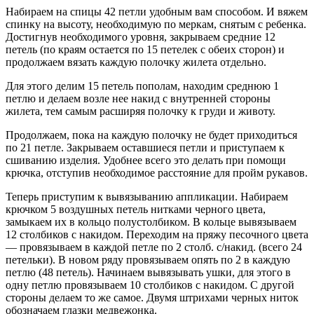
Набираем на спицы 42 петли удобным вам способом. И вяжем
спинку на высоту, необходимую по меркам, снятым с ребенка.
Достигнув необходимого уровня, закрываем средние 12
петель (по краям остается по 15 петелек с обеих сторон) и
продолжаем вязать каждую полочку жилета отдельно.
Для этого делим 15 петель пополам, находим среднюю 1
петлю и делаем возле нее накид с внутренней стороны
жилета, тем самым расширяя полочку к груди и животу.
Продолжаем, пока на каждую полочку не будет приходиться
по 21 петле. Закрываем оставшиеся петли и приступаем к
сшиванию изделия. Удобнее всего это делать при помощи
крючка, отступив необходимое расстояние для пройм рукавов.
Теперь приступим к вывязыванию аппликации. Набираем
крючком 5 воздушных петель нитками черного цвета,
замыкаем их в кольцо полустолбиком. В кольце вывязываем
12 столбиков с накидом. Переходим на пряжу песочного цвета
— провязываем в каждой петле по 2 столб. с/накид. (всего 24
петельки). В новом ряду провязываем опять по 2 в каждую
петлю (48 петель). Начинаем вывязывать ушки, для этого в
одну петлю провязываем 10 столбиков с накидом. С другой
стороны делаем то же самое. Двумя штрихами черных ниток
обозначаем глазки медвежонка.