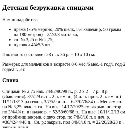
Детская безрукавка спицами
Нам понадобится:
пряжа (75% мерино, 20% шелк, 5% кашемир, 50 грамм
на 180 метров) – 2/2/3/3 моточка;
сп. № 3,25 и № 2,75;
пуговки 4/4/5/5 шт..
Плотность составляет 28 п. х 36 р. = 10 х 10 см.
Размеры: для мальчиков в возрасте 0-6 мес./6 мес.-1 год/1 год-2
года/2 г.-3 г.
Спина
Спицами № 2,75 наб. 74/82/90/98 п., р. 2 х 2 – 7 р.. 8 р.
(сбавления): 3/7/5/9 и. п., 2 п. вм. и., (4 и. п. пров. 2 п. вм. и.)
11/11/13/13 разочков, 3/7/5/9 и. п. = 62/70/76/84 п.. Меняем сп.
на № 3,25, вяж. л. гл.. На выс. 14/17/20/25 см закрыв. по стор.
по 3/4/4/4 п. в начале р. = 52/58/60/68 п.. На выс. 10/11/12/13 см
от проймищ закрыв. с двух стор. по 7/8/8/10 п. в нач. р.
=38/42/44/48 п.. Сл. р.: закрыв. пол 8/8/8/10 п. = 22/26/28/28 п.,
закрыв. все п..