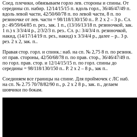
Соед. плечики, обвязываем горло лев. стороны и спины. От
середины сп. набир. 12/14/15/15 п. вдоль горл., 36/46/47/49 п.
вдоль левой части, 42/50/60/78 п. по левой части, 8 п. по
резиночке от лев. части = 98/118/130/150 п.. Р. 2 х 2 – 3 р.. Сл.
р.: 49/59/64/85 п. рез., зак. 1 п., (13/16/13/18 п. резиночкой, зак.
1 п.) х 3/3/4/4 р., 2/3/2/3 п. рез.. Сл. р.: 3/4/3/4 п. резиночкой,
накид, (14/17/14/19 п. рез., накид) х 3/3/4/4 р., далее – р.. 3 р.
рез. 2 х 2, зак. п..
Правая стор. горл. и спинк.: наб. на сп. № 2,75 8 п. по резинк.
от прав. стороны, 42/50/68/78 п. по прав. стор., 36/46/47/49 п.
по горл. прав. стор. и 12/14/15/15 п. по горл. спины до
середины = 98/118/130/150 п.. Р. 2 х 2 – 8 р., зак п..
Соединяем все границы на спине. Для проймочек с ЛС наб.
на сп. № 2.75 70/78/82/90 п., р. 2 х 2 8 р., зак. п., делаем
шовчики по бокам.