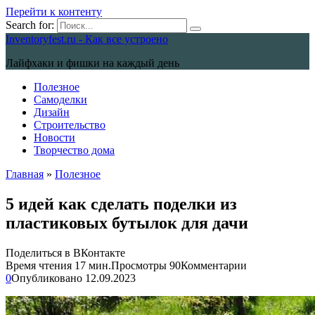
Перейти к контенту
Search for:
Inventoryfest.ru - Как все устроено
Лайфхаки и фишки на каждый день
Полезное
Самоделки
Дизайн
Строительство
Новости
Творчество дома
Главная
»
Полезное
5 идей как сделать поделки из
пластиковых бутылок для дачи
Поделиться в ВКонтакте
Время чтения
17 мин.
Просмотры
90
Комментарии
0
Опубликовано
12.09.2023