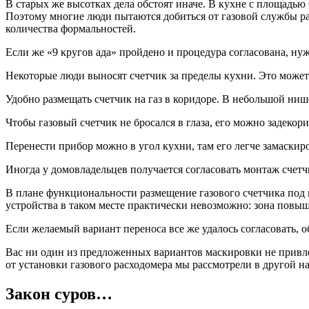
В старых же высотках дела обстоят иначе. В кухне с площадью
Поэтому многие люди пытаются добиться от газовой службы ра
количества формальностей.
Если же «9 кругов ада» пройдено и процедура согласована, н
Некоторые люди выносят счетчик за пределы кухни. Это может 
Удобно размещать счетчик на газ в коридоре. В небольшой ниш
Чтобы газовый счетчик не бросался в глаза, его можно задекор
Перенести прибор можно в угол кухни, там его легче замаскиро
Иногда у домовладельцев получается согласовать монтаж счетч
В плане функциональности размещение газового счетчика под 
устройства в таком месте практически невозможно: зона повы
Если желаемый вариант переноса все же удалось согласовать, 
Вас ни один из предложенных вариантов маскировки не привлек
от установки газового расходомера мы рассмотрели в другой на
Закон суров…