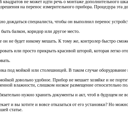
 6 квадратов не может идти речь о монтаже дополнительного шка
зрешения на перенос измерительного прибора. Процедура эта до
ужно дождаться специалиста, чтобы он выполнил перенос устрой
быть балкон, коридор или другое место.
е он не будет никому мешать. К тому же, контролер быстро смож
ировать или просто прикрыть красивой шторой, которая легко от
вать.
ика под мойкой или столешницей. В таком случае оборудование 
мойкой довольно удобное. Прибор не мешает хозяйке и не порти
шенной влажности, слишком низкое размещение относительно по
обязательно нужно хранить документы и акт, чтоб в будущем не 
ает и вы хотите и вовсе отказаться от его установки? Но можно
шей статье.