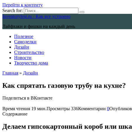
Перейти к контенту
Search for:
Inventoryfest.ru - Как все устроено
Лайфхаки и фишки на каждый день
Полезное
Самоделки
Дизайн
Строительство
Новости
Творчество дома
Главная
»
Дизайн
Как спрятать газовую трубу на кухне?
Поделиться в ВКонтакте
Время чтения
19 мин.
Просмотры
336
Комментарии
0
Опубликов
Содержание
Делаем гипсокартонный короб или шк